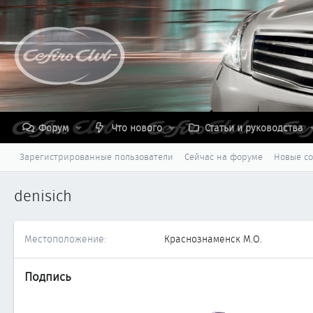
Форум
Что нового
Статьи и руководства
Зарегистрированные пользователи
Сейчас на форуме
Новые с
denisich
Местоположение
Краснознаменск М.О.
Подпись