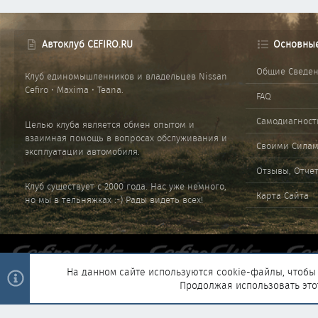
Автоклуб CEFIRO.RU
Основны
Общие Сведе
Клуб единомышленников и владельцев Nissan
Cefiro • Maxima • Teana.
FAQ
Самодиагност
Целью клуба является обмен опытом и
взаимная помощь в вопросах обслуживания и
Своими Сила
эксплуатации автомобиля.
Отзывы, Отче
Клуб существует с 2000 года. Нас уже немного,
Карта Сайта
но мы в тельняжках :-) Рады видеть всех!
На данном сайте используются cookie-файлы, чтобы 
Продолжая использовать это
®
Community platform by XenForo
© 2010-2025 XenForo Ltd.
|
Style and 