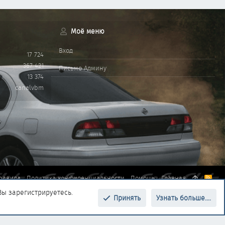
Моё меню
Вход
17 724
367 421
Письмо Админу
13 374
canalvbm
равила
Политика конфиденциальности
Помощь
Главная
R
S
Вы зарегистрируетесь.
S
Принять
Узнать больше....
Верх
Низ