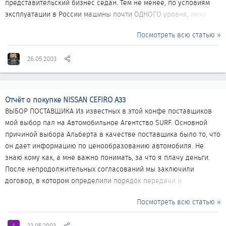
представительский бизнес седан. Тем не менее, по условиям
эксплуатации в России машины почти ОДНОГО уровня, имхо.
Ибо до уровня представительского Максима ну, никак не
Посмотреть всю статью »
дотягивает, а Пассат в силу своей фантастической
популярности в России стал культовой машиной, а это уже
26.05.2003
негласно повышает его статус. Да и просто, почему бы не
сравнить :)) Народ часто стоит перед таким выбором. Кстати,
разрабатывались машины примерно в одно время (93-94 гг)...
Отчёт о покупке NISSAN CEFIRO A33
ВЫБОР ПОСТАВЩИКА Из известных в этой конфе поставщиков
мой выбор пал на Автомобильное Агентство SURF. Основной
причиной выбора Альберта в качестве поставщика было то, что
он дает информацию по ценообразованию автомобиля. Не
знаю кому как, а мне важно понимать, за что я плачу деньги.
После непродолжительных согласований мы заключили
договор, в котором определили порядок передачи и
характеристики покупаемого автомобиля. Так как автомобиль
Посмотреть всю статью »
покупается не новый, я попросил в договор включить пункт,
согласно которому окончательный расчет и передача
22.05.2003