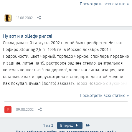
Посмотреть всю статью »
месте. Наши желания как норовистые кони, бьют землю
копытом и рвутся вперед, в струну натягивая упряжь, на другом
12.08.2002
конце которой, судорожно хватаясь за пролетающие мимо
кусты и кочки, в кровь сбивая ладони и ломая пальцы, тащатся
волоком наши доходы. И как следствие...
Ну вот и я оЦефирился!
Докладываю: 01 августа 2002 г. мной был приобретен Ниссан
Цефиро Stouring 2,5 л., 1996 г.в. в Москве декабрь 2001 г.
Подробности: цвет черный, торпедо черное, спойлера передние
и задние, литье на 15, растровое заднее стекло, центральная
консоль полностью "под дерево", японская сигнализация, все
остальное как и предусмотрено в стандарте для этой модели.
Как покупал: думал (долго) заказать через Новосиб с аукциона,
но не смог себя заставить ждать 6-8 недель, заплатив 100 %
Посмотреть всю статью »
стоимости. Залез в интернет и купил пробежную в г. Москве. До
покупки этого авто ездил на АЗЛК 412, ВАЗ 2106, 21093, 21213,
P
09.08.2002
21102, ОПЕЛЬ ВЕКТРА 1,8, ТОЙОТА ВИСТА SV41VX. К праворульным
японцам пришел после долгих мучений с Опелем. Решил
покупать Тойоту, т.к. начитался...
Последняя
1 из 2
Вперёд