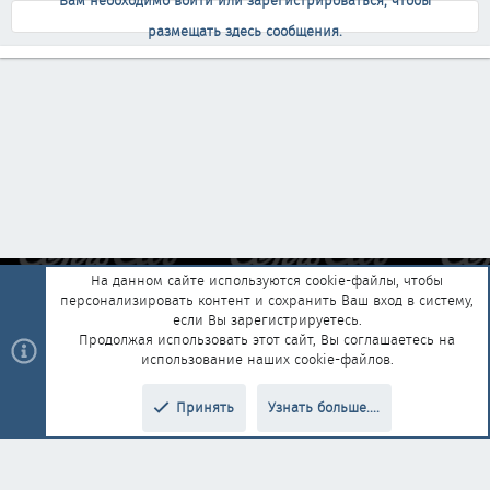
Вам необходимо войти или зарегистрироваться, чтобы
размещать здесь сообщения.
На данном сайте используются cookie-файлы, чтобы
персонализировать контент и сохранить Ваш вход в систему,
Обратная связь
Условия и правила
если Вы зарегистрируетесь.
Политика конфиденциальности
Помощь
Главная
R
Продолжая использовать этот сайт, Вы соглашаетесь на
S
использование наших cookie-файлов.
S
®
Community platform by XenForo
© 2010-2025 XenForo Ltd.
|
Style and
Принять
Узнать больше....
®
add-ons by ThemeHouse
Перевод от Jumuro
Верх
Низ