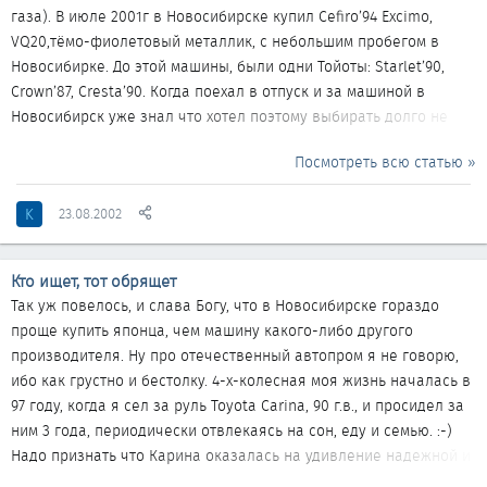
газа). В июле 2001г в Новосибирске купил Cefiro’94 Exсimo,
VQ20,тёмо-фиолетовый металлик, с небольшим пробегом в
Новосибирке. До этой машины, были одни Тойоты: Starlet’90,
Crown’87, Cresta’90. Когда поехал в отпуск и за машиной в
Новосибирск уже знал что хотел поэтому выбирать долго не
пришлось. Позвонил знакомым «гонщикам»-продавцам
Посмотреть всю статью »
японских авто — машину подогнали к подъезду. Смотрели с
балкона 4 этажа как подъезжает, жена сказала -«А что такая
K
23.08.2002
большая?». Ну нравятся мне большие машины. Приятно был
удивлён, что большая она не только снаружи, но и изнутри. На
Кроуне и Кресте приходилось отодвигать водительское
Кто ищет, тот обрящет
сидение...
Так уж повелось, и слава Богу, что в Новосибирске гораздо
проще купить японца, чем машину какого-либо другого
производителя. Ну про отечественный автопром я не говорю,
ибо как грустно и бестолку. 4-х-колесная моя жизнь началась в
97 году, когда я сел за руль Toyota Carina, 90 г.в., и просидел за
ним 3 года, периодически отвлекаясь на сон, еду и семью. :-)
Надо признать что Карина оказалась на удивление надежной и
безпроблемной машиной, но как говориться, время не стоит на