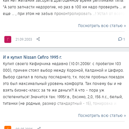
как нет желания засорять драгоценное время репликами типа:
"А зато запчасти недорогие, но раз в 100 км надо проверить ... и
еще ... , при этом не забыв проконтролировать ...! Устал от всего
этого! Тем более, что народ, надумавший купить CEFIRO, далеко
Посмотреть всю статью »
не худший и ценит свое время и деньги! Не буду
распространяться и на тему "Ах, как эта машина едет, какой
Г
21.09.2003
1
замечательный климат-контроль, электростеклоподъемники" и
т.д. - это нормальная машина и все это там есть по
определению. Сразу хочу отмести всех желающих...
И я купил Nissan Cefiro 1995 г.
Купил своего Кефирчика недавно (10.01.2006г. с пробегом 103
000), причем стоял выбор между Короной, Калдиной и Цефиро.
Выбор сделал в пользу последнего, т.к. после пробных поездок
это был максимальный уровень комфорта. Так почему бы и не
взять бизнес-класс за те же деньги?! А что – пора уж
остепениться! Значится так: 1995г.в., Ексимо, 2,0, 156 л.с., белый,
титанки (не родные, размер стандартный - 15), тонировка и
стандартный электропакет. До этого была Мазда 232ф, 1991 г.в.,
Посмотреть всю статью »
1,8 – мир её праху! Конечно, после Мазды что говорить об
уровне комфорта Цефиро? – только петь хвалебные оды!