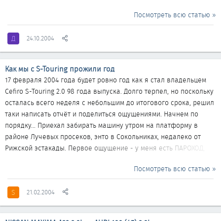
Москве не мешают, до того момента, пока не начинаешь
Посмотреть всю статью »
штурмовать бордюры (парковка в Москве заставляет из себя
изображать горного козла). Иногда чиркнув убеждаешься, что
Д
24.10.2004
красота требует жертв. В поездке на ридну Хохляндию поймал
камушек на капот, "маленький" скол, размером с рублевую
монету немного портит экстерьер... Претензий к дизайну
Как мы с S-Touring прожили год
никаких, даже...
17 февраля 2004 года будет ровно год как я стал владельцем
Сefiro S-Touring 2.0 98 года выпуска. Долго терпел, но поскольку
осталась всего неделя с небольшим до итогового срока, решил
таки написать отчёт и поделиться ощущениями. Начнем по
порядку... Приехал забирать машину утром на платформу в
районе Лучевых просеков, энто в Сокольниках, недалеко от
Рижской эстакады. Первое ощущение - у меня есть ПАРОХОД,
НЕТ, КРЕЙСЕР, БЛИН!!! Размеры в сочетании с радикальным
Посмотреть всю статью »
черным цветом произвели ошеломительное впечатление.
ПОЧТИ 5 (ПЯТЬ!!!) МЕТРОВ В ДЛИННУ! При этом авто было на 16
S
21.02.2004
алюминиевом литье (заводская опция), и смотрелось это очень
представительно и мощно! Диски то действительно были
великолепны, чего нельзя сказать о резине. Космо...