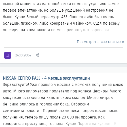
пыльной машины из вагонной сетки немного ухудшило самое
первое впечатление, но больше ухудшений настроения не
было. Кузов Белый перламутр. А33. Японец либо был очень
большим пижоном, либо конкретным чайником. Судя по всему
он ездил на инвалидке и не мог привыкнуть к взрослым
габаритам. Маленькие коцки есть с каждой стороны, но самое
Посмотреть всю статью »
неприятное то, что он пытался, судя по качеству работы,
заделать их самостоятельно, после изрядной доли сакэ, и с
Д
24.10.2004
помощью обычного канцелярской замазки "штрих". Коцки на
заднем бампере были закрашены и заклеены наклейками в
виде кошачих лапок. Если отойти метров на пять, коцек не
видно...
NISSAN CEFIRO PA33 - 4 месяца эксплуатации
Здравствуйте! Уже прошло 4 месяца с момента получения мною
авто. Много километров пролетело под колеса Цефиры. Много
камушков оставило на капоте своих сколов. Много литров
бензина влилось в горловину бака. Отбросим
сентиментальности... Первый отзыв писал через месяц после
получения, теперь пишу после 20 000 км пробега. Как
говориться приступимс, господа. Кузов Пороги на кузове... В