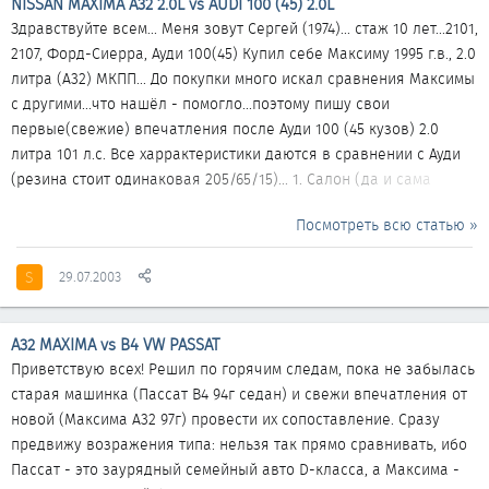
NISSAN MAXIMA A32 2.0L vs AUDI 100 (45) 2.0L
Здравствуйте всем... Меня зовут Сергей (1974)... стаж 10 лет...2101,
2107, Форд-Сиерра, Ауди 100(45) Купил себе Максиму 1995 г.в., 2.0
литра (А32) МКПП... До покупки много искал сравнения Максимы
с другими...что нашёл - помогло...поэтому пишу свои
первые(свежие) впечатления после Ауди 100 (45 кузов) 2.0
литра 101 л.с. Все харрактеристики даются в сравнении с Ауди
(резина стоит одинаковая 205/65/15)... 1. Салон (да и сама
машиа) чуть шире, качество пластамассы похуже, однако в
Посмотреть всю статью »
чёрном (видел ещё серое) исполнении выглядит более чем
достойно...тканевые вставки на дверях и обивка сидений
S
29.07.2003
качественней (по крайней мере в подержаном виде) чем на
Ауди. 2. Регулирова вод. сиденья очень удобна для высоких
людей (1,95 - свободно), однако...
А32 MAXIMA vs B4 VW PASSAT
Приветствую всех! Решил по горячим следам, пока не забылась
старая машинка (Пассат В4 94г седан) и свежи впечатления от
новой (Максима А32 97г) провести их сопоставление. Сразу
предвижу возражения типа: нельзя так прямо сравнивать, ибо
Пассат - это заурядный семейный авто D-класса, а Максима -