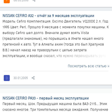
F
08.05.2006
Постараюсь написать, что понравилось и не понравилось за
месяц владения этим японцем: - МНОГО места внутри – реально
МНОГО! Очень удобно сидеть...
NISSAN CEFIRO A32 - отчёт за 9 месяцев эксплуатации
Модель: Cefiro Комплектация: Exсimo Двигатель: VQ20DE 2 л. Год:
1995 Цвет: Perl. Прошло 9 месяцев с момента покупки машины. К
выбору Cefiro шел долго. Вначале думал взять Vista
(предлагали знакомые), но порывшись в Инете нашел много
претензий к авто. Тут в Алматы аким (тогда это был Храпунов
В.В.) начал наезд на праворульки с целью запрета
эксплуатации, и вообще сказал, что нужно перекидывать руль
налево. Видимо это был чей-то бизнес... Я начал искать машину
Посмотреть всю статью »
с леворульным аналогом. Увидел Cefiro и влюбился. Катаюсь
уже 9 месяцев – машина супер! Возможно, объем движка
D
30.01.2005
маловат (2 литра). Когда купил красавицу, завел бортовой
журнал, куда все и записываю. Выкладываю этот журнал, может
кому пригодится. Дата Пробег Статья затрат...
NISSAN CEFIRO PA33 - первый месяц эксплуатации
Первый месяц. Шок. Предыдущая машина была ВАЗ-2115... Этим
сказано многое. Три томительных месяца ожидания. Получение