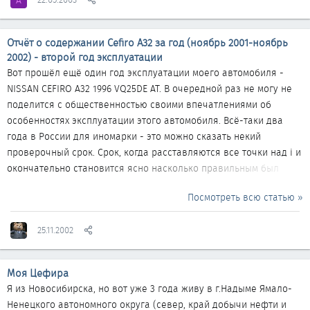
A
автомобиля происходит только после диагностики ходовой
части и двигателя на специализированном сервисе (почему я
это выделил в отчете будет понятно чуть ниже по тексту).
Отчёт о содержании Cefiro A32 за год (ноябрь 2001-ноябрь
ВЫБОР АВТОМОБИЛЯ До...
2002) - второй год эксплуатации
Вот прошёл ещё один год эксплуатации моего автомобиля -
NISSAN CEFIRO A32 1996 VQ25DE AT. В очередной раз не могу не
поделится с общественностью своими впечатлениями об
особенностях эксплуатации этого автомобиля. Всё-таки два
года в России для иномарки - это можно сказать некий
проверочный срок. Срок, когда расставляются все точки над i и
окончательно становится ясно насколько правильным был
выбор. Результаты первого года эксплуатации я уже
Посмотреть всю статью »
выкладывал, желающие могут найти их по ссылке - первый год.
Кратко подведу итоги - на ремонт и плановое техническое
25.11.2002
обслуживание тогда было потрачено $1040. Это сумма, не
включающая в себя индивидуальные "особенности" и
предпочтения в эксплуатации автомобиля - бензин, крутая
Моя Цефира
музыка, резина-изолента...
Я из Новосибирска, но вот уже 3 года живу в г.Надыме Ямало-
Ненецкого автономного округа (север, край добычи нефти и