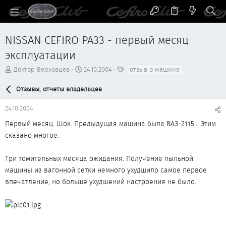
NISSAN CEFIRO PA33 - первый месяц
эксплуатации
А
Д
Т
Доктор Верховцев
24.10.2004
отзыв о машине
в
а
е
т
т
г
Отзывы, отчеты владельцев
о
а
и
р
н
24.10.2004
т
а
е
ч
Первый месяц. Шок. Предыдущая машина была ВАЗ-2115... Этим
м
а
сказано многое.
ы
л
а
Три томительных месяца ожидания. Получение пыльной
машины из вагонной сетки немного ухудшило самое первое
впечатление, но больше ухудшений настроения не было.