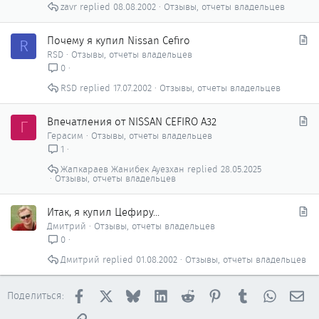
zavr
08.08.2002
Отзывы, отчеты владельцев
ь
я
С
Почему я купил Nissan Cefiro
R
т
RSD
Отзывы, отчеты владельцев
а
0
т
RSD
17.07.2002
Отзывы, отчеты владельцев
ь
я
С
Впечатления от NISSAN CEFIRO A32
Г
т
Герасим
Отзывы, отчеты владельцев
а
1
т
Жапкараев Жанибек Ауезхан
28.05.2025
ь
Отзывы, отчеты владельцев
я
С
Итак, я купил Цефиру...
т
Дмитрий
Отзывы, отчеты владельцев
а
0
т
Дмитрий
01.08.2002
Отзывы, отчеты владельцев
ь
я
Facebook
X
Bluesky
LinkedIn
Reddit
Pinterest
Tumblr
WhatsAp
Эл
Поделиться:
Ссылка