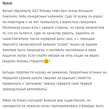
Кузов​
Белый перламутр. А33. Японец либо был очень большим
пижоном, либо конкретным чайником. Судя по всему он ездил
на инвалидке и не мог привыкнуть к взрослым габаритам.
Маленькие коцки есть с каждой стороны, но самое неприятное
то, что он пытался, судя по качеству работы, заделать их
самостоятельно, после изрядной доли сакэ, и с помощью
обычного канцелярской замазки "штрих". Коцки на заднем
бампере были закрашены и заклеены наклейками в виде
кошачих лапок. Если отойти метров на пять, коцек не видно
(видимо японец старался
).
Больше проблем по кузову не замечено. Габаритные огоньки на
передней кромке капота (вернее на крыльях) помогли
привыкнуть к "дальнему" левому габариту (мой первый
праворульный автомобиль).
Юбка по бокам улучшает внешни вид существенно, но
приходится на лежачих копах притормаживать и вообще, быть