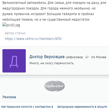
Великолепный автомобиль. Для семьи, для поездок на дачу, для
медугородних поездок. Для города немного необычно, но
думаю привычка исправит. Большие габариты в пробках
небольшая помеха, но и не существенный недостаток.
Автор статьи
https://www.cefiro.ru/members/670/
Д
А
Доктор Верховцев
Цефировод
·
47
·
Из
Москва
в
Много, не смогу перечислить.
т
о
р
Реклама
Мрт брюшнои полости с контрастом в
Загородную недвижимость в алуште