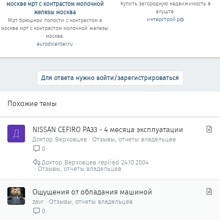
москве мрт с контрастом молочной
Купить
загородную недвижимость в
алуште
.
железы москва
интерстрой.рф
Мрт брюшнои полости с контрастом в
москве мрт с контрастом молочной железы
москва
.
eurodicenter.ru
Для ответа нужно войти/зарегистрироваться
Похожие темы
С
NISSAN CEFIRO PA33 - 4 месяца эксплуатации
Д
т
Доктор Верховцев
Отзывы, отчеты владельцев
а
0
т
Доктор Верховцев
24.10.2004
ь
Отзывы, отчеты владельцев
я
С
Ощущения от обладания машиной
т
zavr
Отзывы, отчеты владельцев
а
0
т