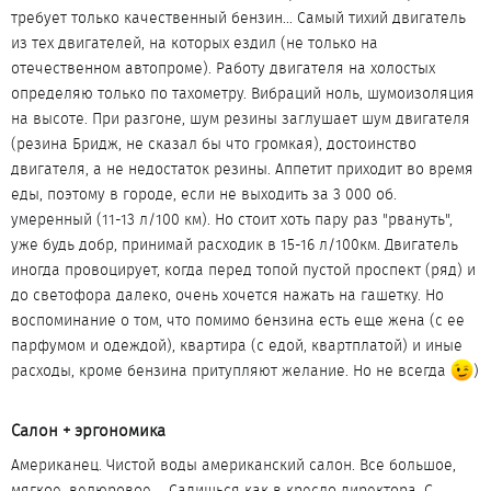
требует только качественный бензин... Самый тихий двигатель
из тех двигателей, на которых ездил (не только на
отечественном автопроме). Работу двигателя на холостых
определяю только по тахометру. Вибраций ноль, шумоизоляция
на высоте. При разгоне, шум резины заглушает шум двигателя
(резина Бридж, не сказал бы что громкая), достоинство
двигателя, а не недостаток резины. Аппетит приходит во время
еды, поэтому в городе, если не выходить за 3 000 об.
умеренный (11-13 л/100 км). Но стоит хоть пару раз "рвануть",
уже будь добр, принимай расходик в 15-16 л/100км. Двигатель
иногда провоцирует, когда перед топой пустой проспект (ряд) и
до светофора далеко, очень хочется нажать на гашетку. Но
воспоминание о том, что помимо бензина есть еще жена (с ее
парфумом и одеждой), квартира (с едой, квартплатой) и иные
расходы, кроме бензина притупляют желание. Но не всегда
)
Салон + эргономика​
Американец. Чистой воды американский салон. Все большое,
мягкое, велюровое.... Садишься как в кресло директора. С