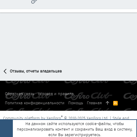
Отзывы, отчеты владельцев
Обратная связь
Условия и правила
Политика конфиденциальности
Помощь
Главная
R
S
S
®
Community platform by XenForo
© 2010-2025 XenForo Ltd.
|
Style and
®
add-ons by ThemeHouse
На данном сайте используются cookie-файлы, чтобы
Перевод от Jumuro
персонализировать контент и сохранить Ваш вход в систему,
если Вы зарегистрируетесь.