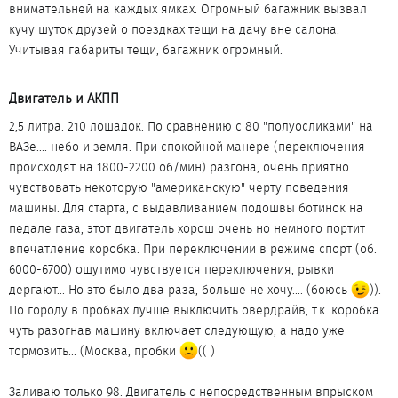
внимательней на каждых ямках. Огромный багажник вызвал
кучу шуток друзей о поездках тещи на дачу вне салона.
Учитывая габариты тещи, багажник огромный.
Двигатель и АКПП​
2,5 литра. 210 лошадок. По сравнению с 80 "полуосликами" на
ВАЗе.... небо и земля. При спокойной манере (переключения
происходят на 1800-2200 об/мин) разгона, очень приятно
чувствовать некоторую "американскую" черту поведения
машины. Для старта, с выдавливанием подошвы ботинок на
педале газа, этот двигатель хорош очень но немного портит
впечатление коробка. При переключении в режиме спорт (об.
6000-6700) ощутимо чувствуется переключения, рывки
дергают... Но это было два раза, больше не хочу.... (боюсь
)).
По городу в пробках лучше выключить овердрайв, т.к. коробка
чуть разогнав машину включает следующую, а надо уже
тормозить... (Москва, пробки
(( )
Заливаю только 98. Двигатель с непосредственным впрыском