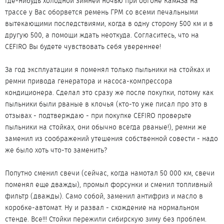
где-нибудь холодной зимней ночью при обгоне КамАЗа на
трассе у Вас оборвется ремень ГРМ со всеми печальными
вытекающими последствиями, когда в одну сторону 500 км и в
другую 500, а помощи ждать неоткуда. Согласитесь, что на
CEFIRO Вы будете чувствовать себя увереннее!
За год эксплуатации я поменял только пыльники на стойках и
ремни привода генератора и насоса-компрессора
кондиционера. Сделал это сразу же после покупки, потому как
пыльники были рваные в клочья (кто-то уже писал про это в
отзывах - подтверждаю - при покупке CEFIRO проверьте
пыльники на стойках, они обычно всегда рваные!), ремни же
заменил из соображений утешения собственной совести - надо
же было хоть что-то заменить?
Попутно сменил свечи (сейчас, когда намотал 50 000 км, свечи
поменял еще дважды), промыл форсунки и сменил топливный
фильтр (дважды). Само собой, заменил антифриз и масло в
коробке-автомат. Ну и развал - схождение на нормальном
стенде. Все!!! Стойки пережили сибирскую зиму без проблем.