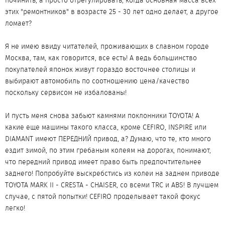
починить, а просто отрегулировать, когда основная масса всех
этих "ремонтников" в возрасте 25 - 30 лет одно делает, а другое
ломает?
Я не имею ввиду читателей, проживающих в славном городе
Москва, там, как говорится, все есть! А ведь большинство
покупателей японок живут гораздо восточнее столицы и
выбирают автомобиль по соотношению цена/качество
поскольку сервисом не избалованы!
И пусть меня снова забьют камнями поклонники TOYOTA! А
какие еще машины такого класса, кроме CEFIRO, INSPIRE или
DIAMANT имеют ПЕРЕДНИЙ привод, а? Думаю, что те, кто много
ездит зимой, по этим гребаным колеям на дорогах, понимают,
что передний привод имеет право быть предпочтительнее
заднего! Попробуйте выскребстись из колеи на заднем приводе
TOYOTA MARK II - CRESTA - CHAISER, со всеми TRC и ABS! В лучшем
случае, с пятой попытки! CEFIRO проделывает такой фокус
легко!