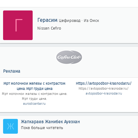
Г
А
Герасим
Цефировод
·
Из
Омск
в
Nissan Cefiro
т
о
р
Реклама
Мрт молочнои железы с контрастом
Https://avtopodbor-krasnodar.ru/
цена. Мрт груди цена
https://avtopodbor-krasnodar.ru/
avtopodbor-krasnodar.ru
Мрт молочнои железы с контрастом цена.
Мрт груди цена
.
eurodicenter.ru
Жапкараев Жанибек Ауезхан
Ж
Пока больше читатель