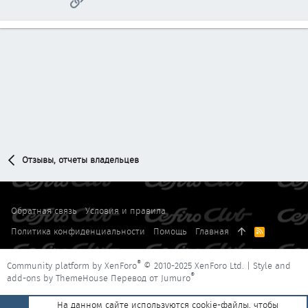
Отзывы, отчеты владельцев
Обратная связь
Условия и правила
Политика конфиденциальности
Помощь
Главная
R
S
S
®
Community platform by XenForo
© 2010-2025 XenForo Ltd.
|
Style and
®
add-ons by ThemeHouse
Перевод от Jumuro
На данном сайте используются cookie-файлы, чтобы