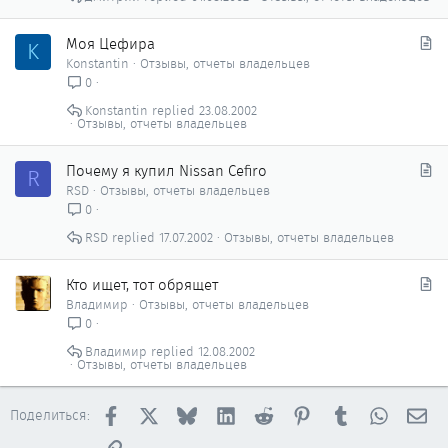
ь
я
С
Моя Цефира
K
т
Konstantin
Отзывы, отчеты владельцев
а
0
т
Konstantin
23.08.2002
ь
Отзывы, отчеты владельцев
я
С
Почему я купил Nissan Cefiro
R
т
RSD
Отзывы, отчеты владельцев
а
0
т
RSD
17.07.2002
Отзывы, отчеты владельцев
ь
я
С
Кто ищет, тот обрящет
т
Владимир
Отзывы, отчеты владельцев
а
0
т
Владимир
12.08.2002
ь
Отзывы, отчеты владельцев
я
Facebook
X
Bluesky
LinkedIn
Reddit
Pinterest
Tumblr
WhatsAp
Эл
Поделиться:
Ссылка