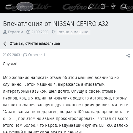
Впечатления от NISSAN CEFIRO A32
А
Д
Т
Герасим
21.09.2003
отзыв о машине
в
а
е
т
т
г
Отзывы, отчеты владельцев
о
а
и
р
н
21.09.2003
Ответы: 1
т
а
е
ч
Друзья!
м
а
ы
л
Мое желание написать отзыв об этой машине возникло не
а
случайно. К этой машине я, выражаясь витиеватым
литературным языком, шел долго. Опущу в своем отзыве
период, когда я ездил на изделиях родного автопрома, потому
как нет желания засорять драгоценное время репликами типа:
"А зато запчасти недорогие, но раз в 100 км надо проверить ... и
еще ... , при этом не забыв проконтролировать ...! Устал от всего
этого! Тем более, что народ, надумавший купить CEFIRO, далеко
не худший и ценит свое время и деньги!