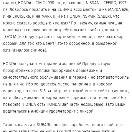
годом), HONDA - CIVIC 1998 г.в., и, наконец, NISSAN - CEFIRO, 1997
г.в. Довелось поездить и на SUBARU всех мастей, и на MAZDA 626,
и на CRUISERе, и на MARK II, и на HONDA INSPAIR (SABER). Что
можно сказать вообще о японках? По - моему, самые лучшие
машины по совокупности потребительских свойств, делает
TOYOTA (не беру в расчет спортивные модели, о них разговор
особый, для тех, кто ценит что-то особенное, в обыденной
жизни малозначимое).
HONDA подкупает моторами и ходовкой! Предчувствую
презрительные реплики поборников дешевизны и
самостоятельного обслуживания в гараже - но этот автомобиль
не для них! Ибо хондовское масло, например, в коробку-
вариатор, по цене $15 за литр не каждый может себе позволить,
да и обслуживание в нормальном сервисе стоит недешево! Но,
поверьте, HONDA есть HONDA! Запчасти недешевые, зато Ваши
водительские амбиции удовлетворит с лихвой!
То же касается и SUBARU, но здесь проблема иного свойства -
ну нету запчастей на них и все тут! Элементарный датчик