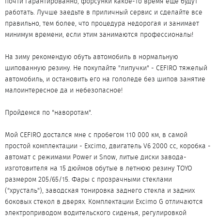
почти гарантированно, форсунки какое-то время еще будут
работать. Лучше заедьте в приличный сервис и сделайте все
правильно, тем более, что процедура недорогая и занимает
минимум времени, если этим занимаются профессионалы!
На зиму рекомендую обуть автомобиль в нормальную
шипованную резину. Не покупайте "липучки" - CEFIRO тяжелый
автомобиль, и остановить его на гололеде без шипов занятие
малоинтересное да и небезопасное!
Пройдемся по "наворотам".
Мой CEFIRO достался мне с пробегом 110 000 км, в самой
простой комплектации - Excimo, двигатель V6 2000 сс, коробка -
автомат с режимами Power и Snow, литые диски завода-
изготовителя на 15 дюймов обутые в летнюю резину TOYO
размером 205/65/15. Фары с прозрачными стеклами
("хрусталь"), заводская тонировка заднего стекла и задних
боковых стекол в дверях. Комплектации Excimo G отличаются
электроприводом водительского сиденья, регулировкой