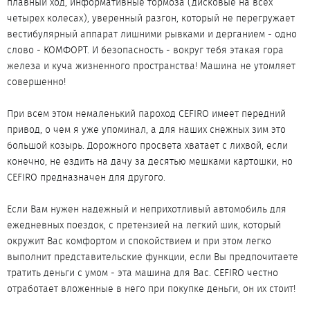
плавный ход, информативные тормоза (дисковые на всех
четырех колесах), уверенный разгон, который не перегружает
вестибулярный аппарат лишними рывками и дерганием - одно
слово - КОМФОРТ. И безопасность - вокруг тебя этакая гора
железа и куча жизненного пространства! Машина не утомляет
совершенно!
При всем этом немаленький пароход CEFIRO имеет передний
привод, о чем я уже упоминал, а для наших снежных зим это
большой козырь. Дорожного просвета хватает с лихвой, если
конечно, не ездить на дачу за десятью мешками картошки, но
CEFIRO предназначен для другого.
Если Вам нужен надежный и неприхотливый автомобиль для
ежедневных поездок, с претензией на легкий шик, который
окружит Вас комфортом и спокойствием и при этом легко
выполнит представительские функции, если Вы предпочитаете
тратить деньги с умом - эта машина для Вас. CEFIRO честно
отработает вложенные в него при покупке деньги, он их стоит!