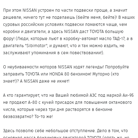
При этом NISSAN устроен по части подвески проще, а значит
дешевле, ничего тут не поделаешь (бейте меня, бейте)! В наших
суровых российских условиях подвески ломаются чаще, чем
коробки и двигатели, а здесь NISSAN даст TOYOTA большую
фору! (Люди, которые льют в коробку-автомат масло ТАД-17, а в
двигатель "Sibimotor", и думают, что и так можно ездить, не
заслуживают упоминания в сем повествовании!).
О неубиваемости моторов NISSAN ходят легенды! Попробуйте
заправить TOYOTA или HONDA 80 бензином! Муторно (кто
знает!)? А NISSAN даже не икнет!
А кто гарантирует, что на Вашей любимой АЗС под маркой Аи-95
не продают А-80 с кучей присадок для повышения октанового
числа, которые через три дня растворятся в бензине
безвозвратно? То-то же!
Здесь позволю себе небольшое отступление. Дело в том, что
основная масса бензиновых двигателей TOYOTA (опять же, не