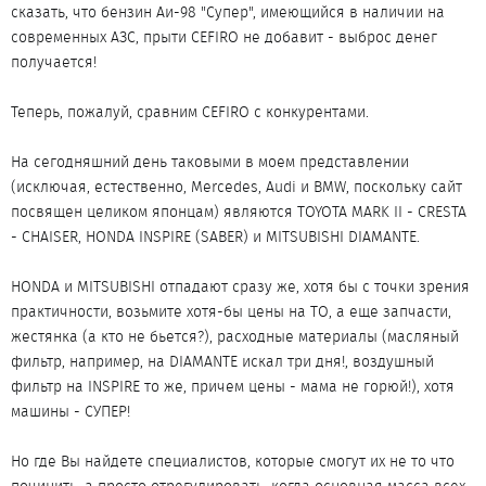
сказать, что бензин Аи-98 "Супер", имеющийся в наличии на
современных АЗС, прыти CEFIRO не добавит - выброс денег
получается!
Теперь, пожалуй, сравним CEFIRO с конкурентами.
На сегодняшний день таковыми в моем представлении
(исключая, естественно, Mercedes, Audi и BMW, поскольку сайт
посвящен целиком японцам) являются TOYOTA MARK II - CRESTA
- CHAISER, HONDA INSPIRE (SABER) и MITSUBISHI DIAMANTE.
HONDA и MITSUBISHI отпадают сразу же, хотя бы с точки зрения
практичности, возьмите хотя-бы цены на ТО, а еще запчасти,
жестянка (а кто не бьется?), расходные материалы (масляный
фильтр, например, на DIAMANTE искал три дня!, воздушный
фильтр на INSPIRE то же, причем цены - мама не горюй!), хотя
машины - СУПЕР!
Но где Вы найдете специалистов, которые смогут их не то что