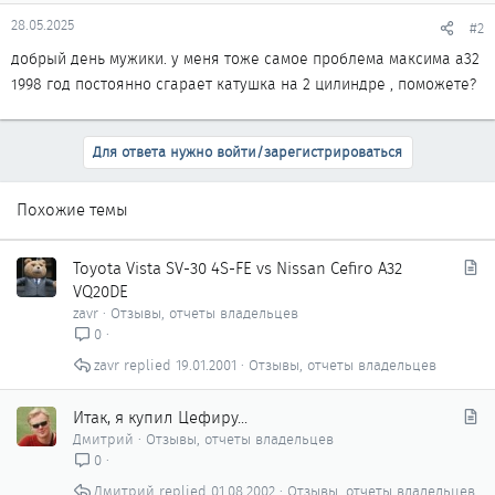
28.05.2025
#2
добрый день мужики. у меня тоже самое проблема максима а32
1998 год постоянно сгарает катушка на 2 цилиндре , поможете?
Для ответа нужно войти/зарегистрироваться
Похожие темы
С
Toyota Vista SV-30 4S-FE vs Nissan Cefiro A32
т
VQ20DE
а
zavr
Отзывы, отчеты владельцев
т
0
ь
zavr
19.01.2001
Отзывы, отчеты владельцев
я
С
Итак, я купил Цефиру...
т
Дмитрий
Отзывы, отчеты владельцев
а
0
т
Дмитрий
01.08.2002
Отзывы, отчеты владельцев