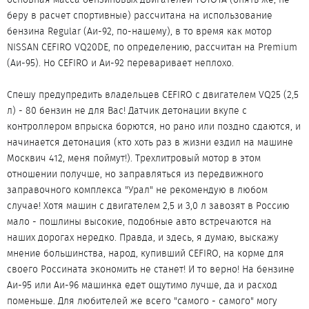
беру в расчет спортивные) рассчитана на использование
бензина Regular (Аи-92, по-нашему), в то время как мотор
NISSAN CEFIRO VQ20DE, по определению, рассчитан на Premium
(Аи-95). Но CEFIRO и Аи-92 переваривает неплохо.
Спешу предупредить владельцев CEFIRO с двигателем VQ25 (2,5
л) - 80 бензин не для Вас! Датчик детонации вкупе с
контроллером впрыска борются, но рано или поздно сдаются, и
начинается детонация (кто хоть раз в жизни ездил на машине
Москвич 412, меня поймут!). Трехлитровый мотор в этом
отношении получше, но заправляться из передвижного
заправочного комплекса "Урал" не рекомендую в любом
случае! Хотя машин с двигателем 2,5 и 3,0 л завозят в Россию
мало - пошлины высокие, подобные авто встречаются на
наших дорогах нередко. Правда, и здесь, я думаю, выскажу
мнение большинства, народ, купивший CEFIRO, на корме для
своего Россината экономить не станет! И то верно! На бензине
Аи-95 или Аи-96 машинка едет ощутимо лучше, да и расход
поменьше. Для любителей же всего "самого - самого" могу