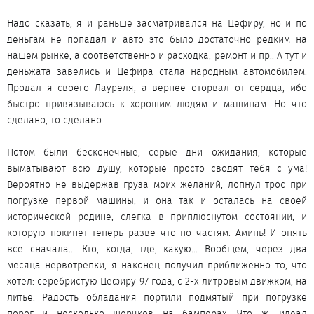
Надо сказать, я и раньше засматривался на Цефиру, но и по
деньгам не попадал и авто это было достаточно редким на
нашем рынке, а соответственно и расходка, ремонт и пр.. А тут и
деньжата завелись и Цефира стала народным автомобилем.
Продал я своего Лауреля, а вернее оторвал от сердца, ибо
быстро привязываюсь к хорошим людям и машинам. Но что
сделано, то сделано...
Потом были бесконечные, серые дни ожидания, которые
выматывают всю душу, которые просто сводят тебя с ума!
Вероятно не выдержав груза моих желаний, лопнул трос при
погрузке первой машины, и она так и осталась на своей
исторической родине, слегка в приплюснутом состоянии, и
которую покинет теперь разве что по частям. Аминь! И опять
все сначала… Кто, когда, где, какую… Вообщем, через два
месяца нервотрепки, я наконец получил приближенно то, что
хотел: серебристую Цефиру 97 года, с 2-х литровым движком, на
литье. Радость обладания портили подмятый при погрузке
порог и несколько шерчков на бамперах. Что ж, идеал