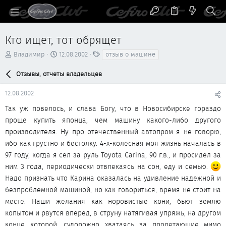
Кто ищет, тот обрящет
А
Д
Т
Владимир
12.08.2002
отзыв о машине
в
а
е
т
т
г
Отзывы, отчеты владельцев
о
а
и
р
н
12.08.2002
т
а
е
ч
Так уж повелось, и слава Богу, что в Новосибирске гораздо
м
а
проще купить японца, чем машину какого-либо другого
ы
л
производителя. Ну про отечественный автопром я не говорю,
а
ибо как грустно и бестолку. 4-х-колесная моя жизнь началась в
97 году, когда я сел за руль Toyota Carina, 90 г.в., и просидел за
ним 3 года, периодически отвлекаясь на сон, еду и семью.
Надо признать что Карина оказалась на удивление надежной и
безпроблемной машиной, но как говориться, время не стоит на
месте. Наши желания как норовистые кони, бьют землю
копытом и рвутся вперед, в струну натягивая упряжь, на другом
конце которой, судорожно хватаясь за пролетающие мимо