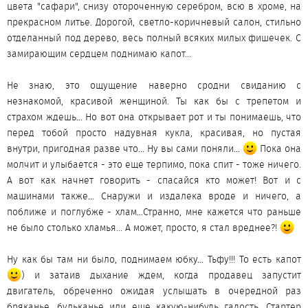
цвета "сафари", снизу отороченную серебром, всю в хроме, на
прекрасном литье. Дорогой, светло-коричневый салон, стильно
отделанный под дерево, весь полный всяких милых фишечек. С
замирающим сердцем поднимаю капот...
Не знаю, это ощущение наверно сродни свиданию с
незнакомой, красивой женщиной. Ты как бы с трепетом и
страхом ждешь… Но вот она открывает рот и ты понимаешь, что
перед тобой просто надувная кукла, красивая, но пустая
внутри, пригодная разве что… Ну вы сами поняли…
Пока она
молчит и улыбается - это еще терпимо, пока спит - тоже ничего.
А вот как начнет говорить - спасайся кто может! Вот и с
машинами также… Снаружи и издалека вроде и ничего, а
поближе и поглубже - хлам…Странно, мне кажется что раньше
не было столько хламья... А может, просто, я стал вреднее?!
Ну как бы там ни было, поднимаем юбку… Тьфу!!! То есть капот
) и затаив дыхание ждем, когда продавец запустит
двигатель, обреченно ожидая услышать в очередной раз
бряканье, бульканье или еще какую-нибудь гадость. Стартер