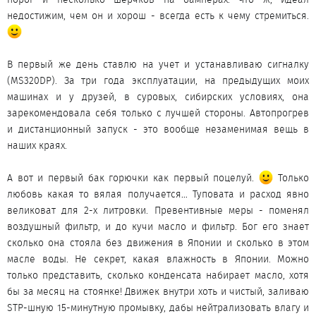
недостижим, чем он и хорош - всегда есть к чему стремиться.
В первый же день ставлю на учет и устанавливаю сигналку
(MS320DP). За три года эксплуатации, на предыдущих моих
машинах и у друзей, в суровых, сибирских условиях, она
зарекомендовала себя только с лучшей стороны. Автопрогрев
и дистанционный запуск - это вообще незаменимая вещь в
наших краях.
А вот и первый бак горючки как первый поцелуй.
Только
любовь какая то вялая получается… Туповата и расход явно
великоват для 2-х литровки. Превентивные меры - поменял
воздушный фильтр, и до кучи масло и фильтр. Бог его знает
сколько она стояла без движения в Японии и сколько в этом
масле воды. Не секрет, какая влажность в Японии. Можно
только представить, сколько конденсата набирает масло, хотя
бы за месяц на стоянке! Движек внутри хоть и чистый, заливаю
STP-шную 15-минутную промывку, дабы нейтрализовать влагу и