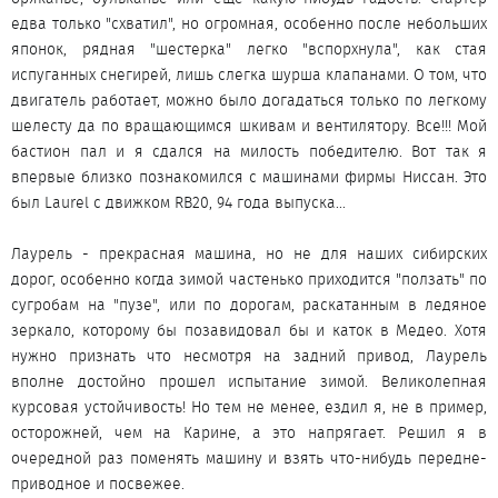
едва только "схватил", но огромная, особенно после небольших
японок, рядная "шестерка" легко "вспорхнула", как стая
испуганных снегирей, лишь слегка шурша клапанами. О том, что
двигатель работает, можно было догадаться только по легкому
шелесту да по вращающимся шкивам и вентилятору. Все!!! Мой
бастион пал и я сдался на милость победителю. Вот так я
впервые близко познакомился с машинами фирмы Ниссан. Это
был Laurel с движком RB20, 94 года выпуска...
Лаурель - прекрасная машина, но не для наших сибирских
дорог, особенно когда зимой частенько приходится "ползать" по
сугробам на "пузе", или по дорогам, раскатанным в ледяное
зеркало, которому бы позавидовал бы и каток в Медео. Хотя
нужно признать что несмотря на задний привод, Лаурель
вполне достойно прошел испытание зимой. Великолепная
курсовая устойчивость! Но тем не менее, ездил я, не в пример,
осторожней, чем на Карине, а это напрягает. Решил я в
очередной раз поменять машину и взять что-нибудь передне-
приводное и посвежее.