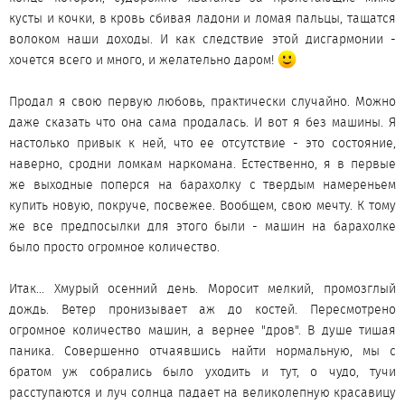
кусты и кочки, в кровь сбивая ладони и ломая пальцы, тащатся
волоком наши доходы. И как следствие этой дисгармонии -
хочется всего и много, и желательно даром!
Продал я свою первую любовь, практически случайно. Можно
даже сказать что она сама продалась. И вот я без машины. Я
настолько привык к ней, что ее отсутствие - это состояние,
наверно, сродни ломкам наркомана. Естественно, я в первые
же выходные поперся на барахолку с твердым намереньем
купить новую, покруче, посвежее. Вообщем, свою мечту. К тому
же все предпосылки для этого были - машин на барахолке
было просто огромное количество.
Итак... Хмурый осенний день. Моросит мелкий, промозглый
дождь. Ветер пронизывает аж до костей. Пересмотрено
огромное количество машин, а вернее "дров". В душе тишая
паника. Совершенно отчаявшись найти нормальную, мы с
братом уж собрались было уходить и тут, о чудо, тучи
расступаются и луч солнца падает на великолепную красавицу