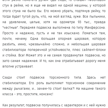
стук в рейке, но я еще не видел ни одной машины, у которой
этого стука не было бы. Его можно убрать, подтянув рейку, то
тогда будет тугой руль, что, на мой взгляд, хуже. Все пыльники,
на удивление, целые, хотя на одометре 93 тыс., правда
"честные". Передняя подвеска выполнена по типу Макферсона.
Просто и надежно, пусть и не так изыскано. Ломаться там,
почти, нечему. Одна большая опорная шаровая, которую
разбить, имно, чрезвычайно сложно, и небольшая шаровая
стабилизатора поперечной устойчивости, плюс сайлент-блоки
и стойка. Все! Может это и не самая продвинутая подвеска, но
зато самая надежная. И то, как она отрабатывает дорогу меня
вполне устраивает.
Сзади стоит подвеска торсионного типа. Здесь нет
стабилизатора. Его роль выполняет торсионное соединение
между рычагами, и... зачем-то стоит балка?! На машине такого
класса - это, простите, нонсенс!
Как результат, подвеска получилась с характером и с ней нужно