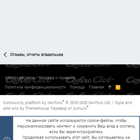
Отзывы, отчеты владельцев
Обратная связь
Условия и правила
Политика конфиденциальности
Помощь
Главная
R
S
S
®
Community platform by XenForo
© 2010-2025 XenForo Ltd.
|
Style and
®
add-ons by ThemeHouse
Перевод от Jumuro
На данном сайте используются cookie-файлы, чтобы
персонализировать контент и сохранить Ваш вход в систему,
если Вы зарегистрируетесь.
Продолжая использовать этот сайт, Вы соглашаетесь на