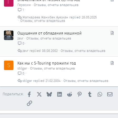
Г
т
Герасим
Отзывы, отчеты владельцев
а
1
т
Жапкараев Жанибек Ауезхан
28.05.2025
ь
Отзывы, отчеты владельцев
я
С
Ощущения от обладания машиной
т
zavr
Отзывы, отчеты владельцев
а
0
т
zavr
08.08.2002
Отзывы, отчеты владельцев
ь
я
С
Как мы с S-Touring прожили год
S
т
stilgar
Отзывы, отчеты владельцев
а
0
т
stilgar
21.02.2004
Отзывы, отчеты владельцев
ь
я
Facebook
X
Bluesky
LinkedIn
Reddit
Pinterest
Tumblr
WhatsAp
Эл
Поделиться:
Ссылка