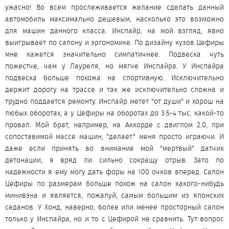
ужасно! Во всем прослеживается желание сделать данный
автомобиль максимально дешевым, насколько это возможно
для машин данного класса. Инспайр, на мой взгляд, явно
выигрывает по салону и эргономике. По дизайну кузов Цефиры
мне кажется значительно симпатичнее. Подвеска чуть
пожестче, чем у Лауреля, но мягче Инспайра. У Инспайра
подвеска больше похожа на спортивную. Исключительно
держит дорогу на трассе и так же исключительно сложна и
трудно поддается ремонту. Инспайр метет "от души" и хорош на
любых оборотах, а у Цефиры на оборотах до 3.5-4 тыс. какой-то
провал. Мой брат, например, на Аккорде с двиглом 2.0, при
сопоставимой массе машин, "делает" меня просто играючи. И
даже если принять во внимание мой "мертвый" датчик
детонации, я вряд ли сильно сокращу отрыв. Зато по
надежности я ему могу дать форы на 100 очков вперед. Салон
Цефиры по размерам больше похож на салон какого-нибудь
минивэна и является, пожалуй, самым большим из японских
седанов. У Хонд, наверно, более или менее просторный салон
только у Инспайра, но и то с Цефирой не сравнить. Тут вопрос