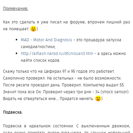
Примечание:
Как это сделать я уже писал на форуме, впрочем лишний раз
не помешает.
)​
MAD - Motor And Diagnosis
- это процедура запуска
самодиагностики;
http://alflash.narod.ru/dtcnissan3.htm
- а здесь можно
найти список кодов.
Скажу только что на Цефирах 97 и 95 годов это работает.
Самолично проверял. На остальных - не было возможности.
После ресета проездил день. Проверил. Компьютер выдал 55.
Значит пока все Ок. Проверил через три дня - 34 (shock sensor).
Видать не отвертеться мне… Придется менять.
)
Подвеска.
Подвеска в идеальном состоянии. С выключенным движком,
если резко помотать рулем туда-сюда, то слышен небольшой