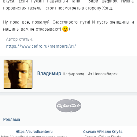
вкуса. Если нужен надежный танк - бери Цефиру. Нужна
норовистая газель - стоит посмотреть в сторону Хонд.
Ну пока все, пожалуй. Счастливого пути! И пусть женщины и
машины вам не отказывают!
)​
Автор статьи
https://www.cefiro.ru/members/81/
А
Владимир
Цефировод
·
Из
Новосибирск
в
т
о
р
Реклама
Https://eurodicenter.ru
Скачать VPN для Ютуба.
https://eurodicenter.ru
мрт сердца в москве
Скачать VPN для Ютуба.