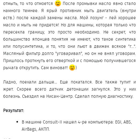
отмыть, то что отмоется
После промывки масло явно стало
намного темнее. Я ярый противник мыть двигатель (внутри
еств.) после каждой замены масла. Мой лозунг - лей хорошее
масло и мыть не придется! Но для машины, которая только что
пересекла границу, это просто необходимо. Не секрет, что
большинство японцев понятия не имеют, что такое синтетика
или полусинтетика, и то, что они льют в движек всякое "г...".
Масляный фильтр долго "уговаривал", но он не внял уговорам.
Пришлось проткнуть его отверткой и с помощью получившегося
рычага открутить. Сам виноват!
)
Ладно, поехали дальше… Еще покатался. Все также тупит и
жрет. Скорее всего датчик детонации загнулся. Это у них
болезнь. Съездил на Нисан-Центр. Сделал полную диагностику.
Результат:
В машине Consult-II нашел 4-ре компьютера: EGI, ABS,
AirBags, АКПП.