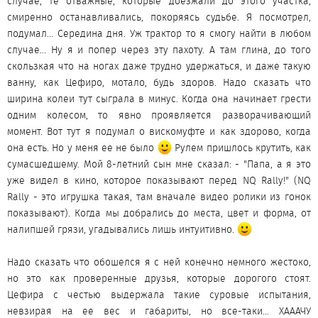
случае, те отважные, которые доезжали до этого участка,
смиренно останавливались, покоряясь судьбе. Я посмотрел,
подумал... Середина дня. Уж трактор то я смогу найти в любом
случае... Ну я и попер через эту пахоту. А там глина, до того
скользкая что на ногах даже трудно удержаться, и даже такую
ванну, как Цефиро, мотало, будь здоров. Надо сказать что
ширина колеи тут сыграла в минус. Когда она начинает грести
одним колесом, то явно проявляется разворачивающий
момент. Вот тут я подумал о вискомуфте и как здорово, когда
она есть. Но у меня ее не было
Рулем пришлось крутить, как
сумасшедшему. Мой 8-летний сын мне сказал: - "Папа, а я это
уже видел в кино, которое показывают перед NQ Rally!" (NQ
Rally - это игрушка такая, там вначале видео ролики из гонок
показывают). Когда мы добрались до места, цвет и форма, от
налипшей грязи, угадывались лишь интуитивно.
Надо сказать что обошелся я с ней конечно немного жестоко,
но это как проверенные друзья, которые дорогого стоят.
Цефира с честью выдержала такие суровые испытания,
невзирая на ее вес и габариты, но все-таки... ХАААЧУ