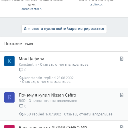
цены.
taplink.cc
eurodicenter.ru
Для ответа нужно войти/зарегистрироваться
Похожие темы
С
Моя Цефира
K
т
Konstantin
Отзывы, отчеты владельцев
а
0
т
Konstantin
23.08.2002
ь
Отзывы, отчеты владельцев
я
С
Почему я купил Nissan Cefiro
R
т
RSD
Отзывы, отчеты владельцев
а
0
т
RSD
17.07.2002
Отзывы, отчеты владельцев
ь
я
С
Впечатления от NISSAN CEFIRO A32