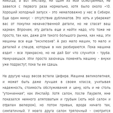
никогда, а вот Инспайр, ни один из мой осмотренных, не
завелся с первого раза нормально, хотя было около +10.
Хороший холодный запуск - это немаловажно у нас в Сибири.
Еще один минус - отсутствие дубликатов. Это хоть и убережет
вас от покупки некачественной детали, но не спасет ваш
карман. Впрочем, эту деталь еще и найти надо, что тоже не
просто, так как, даже для такого большого рынка, как наш, эти
машины все еще "эксклюзив". А раз мало машин, то мало и
деталей и спецов, которые в них разбираются. Пока машина
ездит - все прекрасно, но не дай Бог что случится - труба.
Намучаешься. Или просто захочешь поменять машину - внуки
уже подрастут, пока ты ее сдашь.
На другую чашу весов встала Цефира. Машина великолепная,
и может быть даже лучшая в своем классе, учитывая
надежность, стоимость обслуживания и цену, хоть и не столь
"утонченная", как Инспайр. Хотя салон, после Лауреля, мне
показался немного аляповатым и грубым (хоть мой салон и
отделан велюром), но потом привык, вроде ничего так,
симпатичный. У моего друга салон тряпочный - смотрится