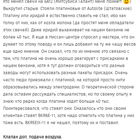
Кто менял свечи на 6А12 (Митсубиси Галант) меня поймет!
)
Выкрутил старые. Стояли платиновые от Autolite (Штатовские).
Платину или иридий я естественно ставить не стал, ибо как
толку от них, как от козла молока (да простят меня обладатели
этих свечей). Даже иридий выхаживает на нашем бензине не
более 40 тыс. Я еще в Ниссан-центре спросил у мастера, что он
думает по этому поводу и он лишь добавил на ту же чашу весов
еще одно мнение. Он сказал, что по их мнению это связано с
тем, что платина не очень хорошо реагирует с присадками в
нашем бензине, хотя я тут должен оговориться что разные
заводы могут использовать разные пакеты присадок. Очень
часто люди приезжали с платиной, на которой просто нити
образовывались между электродами. О теоретической стороне
дела оставим рассуждать специалистов, но по своему опыту я
знаю что редко когда платина ходит больше 40 тыс.
Поинтересовался, что ставят они. Оказалось что они своим
клиентам ставят BKR6E-11, хотя надо отметить что платина у них
тоже есть. BKR5EIX-11 я не нашел, поэтому их и поставил.
Клапан доп. подачи воздуха.