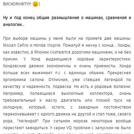
ВИСКОМУФТУ!!!
)
Ну и под конец общие размышления о машинах, сравнения и
аналогии...
При выборе машины у меня были на примете две машины:
Nissan Cefiro и Honda Inspire. Пожалуй я начну с конца... Хонды,
как известно, в Японии считаются дорогими машинами, и не без
причин. У Хонд выдающиеся ходовые характеристики.
Хондовские движки экономичны и очень приемисты. Хонда
больше всех выжимает л.с. с единицы объема. Прекрасная
эргономика салона. Отличная, уже ставшая легендой по
качеству и надежности, подвеска. Но есть и родовые болезни.
Например, лопающиеся выхлопные коллектора, очень
требовательный к маслу двигатель или плохой пуск на
холодную, который, кстати, с завидным постоянством
перекочевывает с одного движка на другой и стал тоже, своего
рода, "легендой". При сильном морозе некоторые вообще
перестают заводиться. У серии VQ проблем с запуском не было