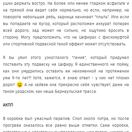
ушки держать востро. На более или менее гладком асфальте и
на прямой она ведет себя нормально, но если, например, на
повороте небольшая рябь, задница начинает "плыть". Или если
вы попадаете на бугор, который расположен аккурат поперек
всей дороги, зад может не сильно, но ощутимо бросить в
сторону. Могу предположить, что на Цефирах с фискомуфтой
или спортивной подвеской такой эффект может отсутствовать.
Я бы убил этого узкоглазого "гения", который придумал
поставить эту подвеску на Цефиру. Я единственного не пойму,
как они умудрились оставить ее неизменной на протяжении
уже 9-ти лет?! Хотя, кажется, я знаю ответ - у них нет плохих
дорог!
А на хайвэе она прекрасно себя чувствует, даже на
таком уродском, как наша Барнаульская трасса.
АКПП
В коробке был ужасный перелив. Слил около литра, но после
прогрева оказалось все равно выше отметки. Сама коробка,