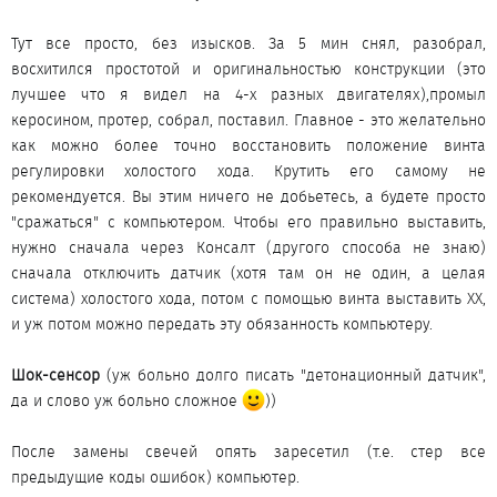
Тут все просто, без изысков. За 5 мин снял, разобрал,
восхитился простотой и оригинальностью конструкции (это
лучшее что я видел на 4-х разных двигателях),промыл
керосином, протер, собрал, поставил. Главное - это желательно
как можно более точно восстановить положение винта
регулировки холостого хода. Крутить его самому не
рекомендуется. Вы этим ничего не добьетесь, а будете просто
"сражаться" с компьютером. Чтобы его правильно выставить,
нужно сначала через Консалт (другого способа не знаю)
сначала отключить датчик (хотя там он не один, а целая
система) холостого хода, потом с помощью винта выставить ХХ,
и уж потом можно передать эту обязанность компьютеру.
Шок-сенсор
(уж больно долго писать "детонационный датчик",
да и слово уж больно сложное
))
После замены свечей опять заресетил (т.е. стер все
предыдущие коды ошибок) компьютер.