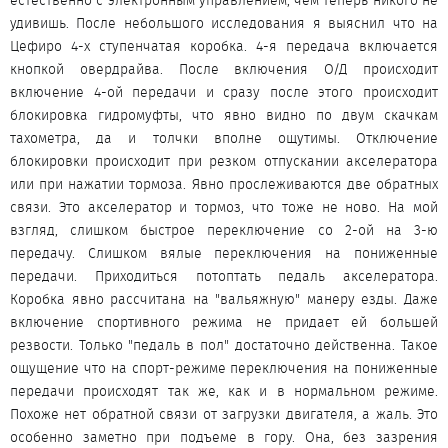
естественно с электронным управлением, чем теперь никого не
удивишь. После небольшого исследования я выяснил что на
Цефиро 4-х ступенчатая коробка. 4-я передача включается
кнопкой овердрайва. После включения О/Д происходит
включение 4-ой передачи и сразу после этого происходит
блокировка гидромуфты, что явно видно по двум скачкам
тахометра, да и толчки вполне ощутимы. Отключение
блокировки происходит при резком отпускании акселератора
или при нажатии тормоза. Явно прослеживаются две обратных
связи. Это акселератор и тормоз, что тоже не ново. На мой
взгляд, слишком быстрое переключение со 2-ой на 3-ю
передачу. Слишком вялые переключения на пониженные
передачи. Приходиться потоптать педаль акселератора.
Коробка явно рассчитана на "вальяжную" манеру езды. Даже
включение спортивного режима не придает ей большей
резвости. Только "педаль в пол" достаточно действенна. Такое
ощущение что на спорт-режиме переключения на пониженные
передачи происходят так же, как и в нормальном режиме.
Похоже нет обратной связи от загрузки двигателя, а жаль. Это
особенно заметно при подъеме в гору. Она, без зазрения