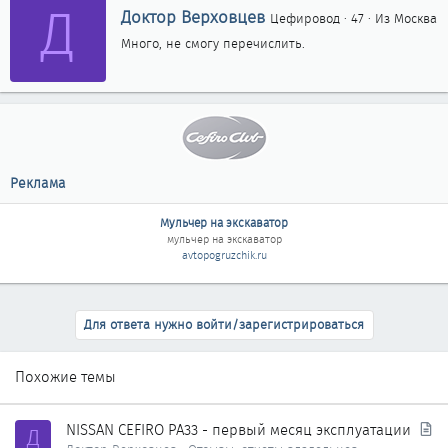
Д
А
Доктор Верховцев
Цефировод
·
47
·
Из
Москва
в
Много, не смогу перечислить.
т
о
р
Реклама
Мульчер на экскаватор
мульчер на экскаватор
avtopogruzchik.ru
Для ответа нужно войти/зарегистрироваться
Похожие темы
С
NISSAN CEFIRO PA33 - первый месяц эксплуатации
Д
т