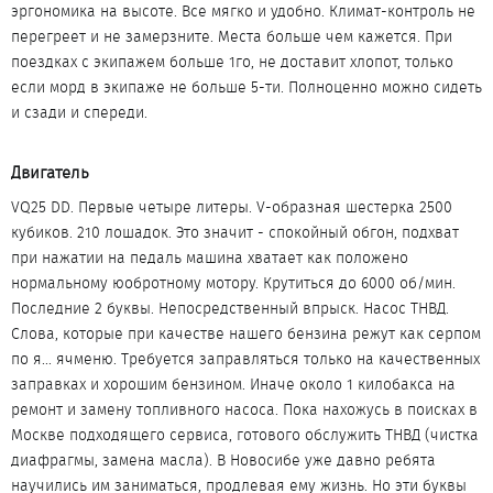
эргономика на высоте. Все мягко и удобно. Климат-контроль не
перегреет и не замерзните. Места больше чем кажется. При
поездках с экипажем больше 1го, не доставит хлопот, только
если морд в экипаже не больше 5-ти. Полноценно можно сидеть
и сзади и спереди.
Двигатель​
VQ25 DD. Первые четыре литеры. V-образная шестерка 2500
кубиков. 210 лошадок. Это значит - спокойный обгон, подхват
при нажатии на педаль машина хватает как положено
нормальному юобротному мотору. Крутиться до 6000 об/мин.
Последние 2 буквы. Непосредственный впрыск. Насос ТНВД.
Слова, которые при качестве нашего бензина режут как серпом
по я... ячменю. Требуется заправляться только на качественных
заправках и хорошим бензином. Иначе около 1 килобакса на
ремонт и замену топливного насоса. Пока нахожусь в поисках в
Москве подходящего сервиса, готового обслужить ТНВД (чистка
диафрагмы, замена масла). В Новосибе уже давно ребята
научились им заниматься, продлевая ему жизнь. Но эти буквы