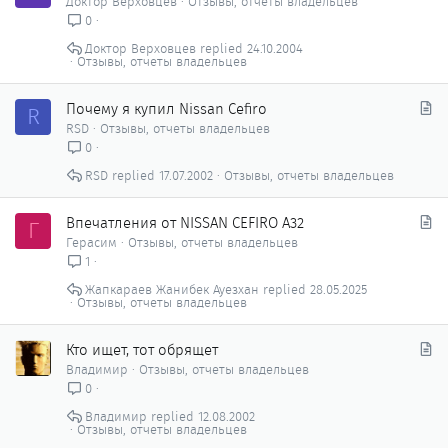
Доктор Верховцев
Отзывы, отчеты владельцев
а
0
т
Доктор Верховцев
24.10.2004
ь
Отзывы, отчеты владельцев
я
С
Почему я купил Nissan Cefiro
R
т
RSD
Отзывы, отчеты владельцев
а
0
т
RSD
17.07.2002
Отзывы, отчеты владельцев
ь
я
С
Впечатления от NISSAN CEFIRO A32
Г
т
Герасим
Отзывы, отчеты владельцев
а
1
т
Жапкараев Жанибек Ауезхан
28.05.2025
ь
Отзывы, отчеты владельцев
я
С
Кто ищет, тот обрящет
т
Владимир
Отзывы, отчеты владельцев
а
0
т
Владимир
12.08.2002
ь
Отзывы, отчеты владельцев
я