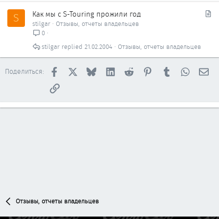
С
Как мы с S-Touring прожили год
S
т
stilgar
Отзывы, отчеты владельцев
а
0
т
stilgar
21.02.2004
Отзывы, отчеты владельцев
ь
я
Facebook
X
Bluesky
LinkedIn
Reddit
Pinterest
Tumblr
WhatsAp
Эл
Поделиться:
Ссылка
Отзывы, отчеты владельцев