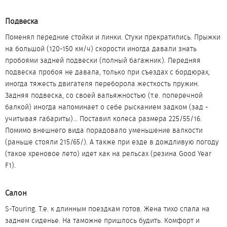
Подвеска​
Поменял передние стойки и линки. Стуки прекратились. Прыжки
на большой (120-150 км/ч) скорости иногда давали знать
пробоями задней подвески (полный багажник). Передняя
подвеска пробоя не давала, только при съездах с бордюрах,
иногда тяжесть двигателя переборола жесткость пружин.
Задняя подвеска, со своей вальяжностью (т.е. поперечной
балкой) иногда напоминает о себе рысканием задком (зад -
учитывая габариты)... Поставил колеса размера 225/55/16.
Помимо внешнего вида порадовало уменьшение валкости
(раньше стояли 215/65/). А также при езде в дождливую погоду
(такое хреновое лето) идет как на рельсах (резина Goоd Year
F1).
Салон​
S-Touring. Т.е. к длинным поездкам готов. Жена тихо спала на
заднем сиденье. На таможне пришлось будить. Комфорт и