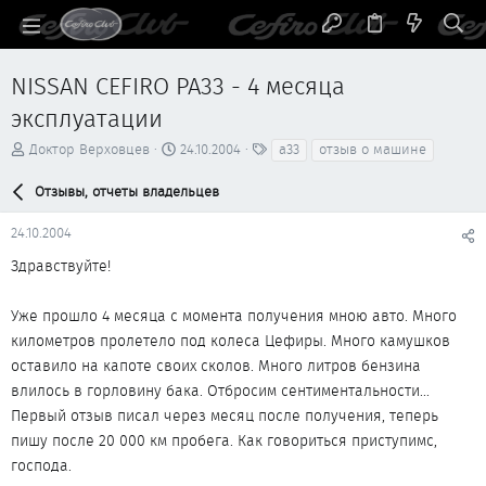
NISSAN CEFIRO PA33 - 4 месяца
эксплуатации
А
Д
Т
Доктор Верховцев
24.10.2004
a33
отзыв о машине
в
а
е
т
т
г
Отзывы, отчеты владельцев
о
а
и
р
н
24.10.2004
т
а
е
ч
Здравствуйте!
м
а
ы
л
Уже прошло 4 месяца с момента получения мною авто. Много
а
километров пролетело под колеса Цефиры. Много камушков
оставило на капоте своих сколов. Много литров бензина
влилось в горловину бака. Отбросим сентиментальности...
Первый отзыв писал через месяц после получения, теперь
пишу после 20 000 км пробега. Как говориться приступимс,
господа.