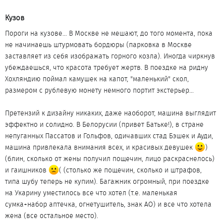
Кузов​
Пороги на кузове... В Москве не мешают, до того момента, пока
не начинаешь штурмовать бордюры (парковка в Москве
заставляет из себя изображать горного козла). Иногда чиркнув
убеждаешься, что красота требует жертв. В поездке на ридну
Хохляндию поймал камушек на капот, "маленький" скол,
размером с рублевую монету немного портит экстерьер...
Претензий к дизайну никаких, даже наоборот, машина выглядит
эффектно и солидно. В Белорусии (привет Батьке!), в стране
непуганных Пассатов и Гольфов, одичавших стад Бэшек и Ауди,
машина привлекала внимания всех, и красивых девушек
)
(блин, сколько от жены получил пощечин, лицо раскраснелось)
и гаишников
( (столько же пощечин, сколько и штрафов,
типа шубу теперь не купим). Багажник огромный, при поездке
на Укарину уместилось все что хотел (т.е. маленькая
сумка+набор аптечка, огнетушитель, знак АО) и все что хотела
жена (все остальное место).