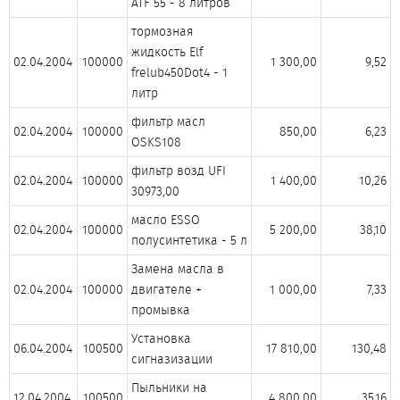
ATF 55 - 8 литров​
тормозная
жидкость Elf
02.04.2004​
100000​
1 300,00​
9,52​
frelub450Dot4 - 1
литр​
фильтр масл
02.04.2004​
100000​
850,00​
6,23​
OSKS108​
фильтр возд UFI
02.04.2004​
100000​
1 400,00​
10,26​
30973,00​
масло ESSO
02.04.2004​
100000​
5 200,00​
38,10​
полусинтетика - 5 л​
Замена масла в
02.04.2004​
100000​
двигателе +
1 000,00​
7,33​
промывка​
Установка
06.04.2004​
100500​
17 810,00​
130,48​
сигназизации​
Пыльники на
12.04.2004​
100500​
4 800,00​
35,16​