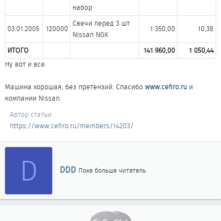
набор​
Свечи перед 3 шт
03.01.2005​
120000​
1 350,00​
10,38​
Nissan NGK​
ИТОГО
141 960,00
1 050,44
Ну вот и все.
Машина хорошая, без претензий. Спасибо
www.cefiro.ru
и
компании Nissan.
Автор статьи
https://www.cefiro.ru/members/14203/
D
А
DDD
Пока больше читатель
в
т
о
р