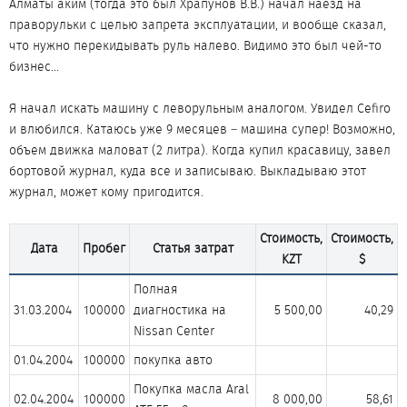
Алматы аким (тогда это был Храпунов В.В.) начал наезд на
праворульки с целью запрета эксплуатации, и вообще сказал,
что нужно перекидывать руль налево. Видимо это был чей-то
бизнес...
Я начал искать машину с леворульным аналогом. Увидел Cefiro
и влюбился. Катаюсь уже 9 месяцев – машина супер! Возможно,
объем движка маловат (2 литра). Когда купил красавицу, завел
бортовой журнал, куда все и записываю. Выкладываю этот
журнал, может кому пригодится.
Стоимость,
Стоимость,
Дата
Пробег
Статья затрат
KZT
$
Полная
31.03.2004​
100000​
диагностика на
5 500,00​
40,29​
Nissan Center​
01.04.2004​
100000​
покупка авто​
Покупка масла Aral
02.04.2004​
100000​
8 000,00​
58,61​