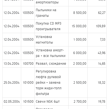
амортизаторы​
Пыльники на
12.04.2004​
100500​
8 500,00​
62,27​
гранаты​
Покупка CD MP3
12.04.2004​
100500​
15 000,00​
109,89​
проигрывателя​
Установка
12.04.2004​
100500​
1 000,00​
7,33​
магнитолы​
Установка аморт-
12.04.2004​
100500​
6 000,00​
43,96​
ра + все пыльники​
13.04.2004​
100700​
Развал, схождение​
2 000,00​
14,65​
Регулировка
люфта рулевой
25.04.2004​
101000​
рейки + замена
2 500,00​
18,32​
торм жиди+топл
фильтра​
02.05.2004​
101500​
Свечи NGK 6шт​
2 700,00​
19,78​