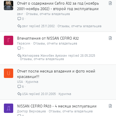
С
Отчёт о содержании Cefiro A32 за год (ноябрь
т
2001-ноябрь 2002) - второй год эксплуатации
а
zavr
Отзывы, отчеты владельцев
т
0
ь
zavr
25.11.2002
Отзывы, отчеты владельцев
я
С
Впечатления от NISSAN CEFIRO A32
Г
т
Герасим
Отзывы, отчеты владельцев
а
1
т
Жапкараев Жанибек Ауезхан
28.05.2025
ь
Отзывы, отчеты владельцев
я
Отчет после месяца владения и фото моей
U
красавици!!!
USA
Курилка
6
USA
20.01.2005
Курилка
С
NISSAN CEFIRO PA33 - 4 месяца эксплуатации
Д
т
Доктор Верховцев
Отзывы, отчеты владельцев
а