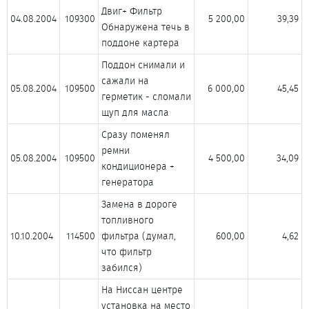
Двиг+ Фильтр
04.08.2004​
109300​
5 200,00​
39,39​
Обнаружена течь в
поддоне картера​
Поддон снимали и
сажали на
05.08.2004​
109500​
6 000,00​
45,45​
герметик - сломали
щуп для масла​
Сразу поменял
ремни
05.08.2004​
109500​
4 500,00​
34,09​
кондиционера +
генератора​
Замена в дороге
топливного
10.10.2004​
114500​
фильтра (думал,
600,00​
4,62​
что фильтр
забился)​
На Ниссан центре
установка на место