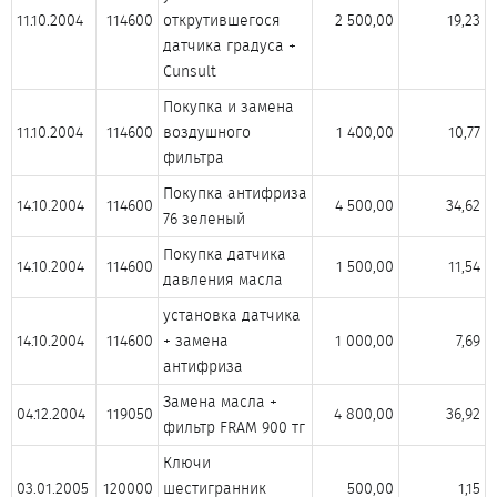
11.10.2004​
114600​
открутившегося
2 500,00​
19,23​
датчика градуса +
Cunsult​
Покупка и замена
11.10.2004​
114600​
воздушного
1 400,00​
10,77​
фильтра​
Покупка антифриза
14.10.2004​
114600​
4 500,00​
34,62​
76 зеленый​
Покупка датчика
14.10.2004​
114600​
1 500,00​
11,54​
давления масла​
установка датчика
14.10.2004​
114600​
+ замена
1 000,00​
7,69​
антифриза​
Замена масла +
04.12.2004​
119050​
4 800,00​
36,92​
фильтр FRAM 900 тг​
Ключи
03.01.2005​
120000​
шестигранник
500,00​
1,15​