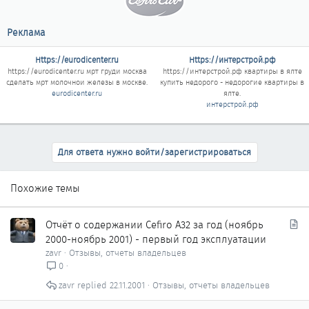
Реклама
Https://eurodicenter.ru
Https://интерстрой.рф
https://eurodicenter.ru
мрт груди москва
https://интерстрой.рф
квартиры в ялте
сделать мрт молочнои железы в москве.
купить недорого - недорогие квартиры в
eurodicenter.ru
ялте.
интерстрой.рф
Для ответа нужно войти/зарегистрироваться
Похожие темы
С
Отчёт о содержании Cefiro A32 за год (ноябрь
т
2000-ноябрь 2001) - первый год эксплуатации
а
zavr
Отзывы, отчеты владельцев
т
0
ь
zavr
22.11.2001
Отзывы, отчеты владельцев
я