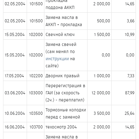
Прокладка
02.05.2004​
101500​
2 000,00​
14,65​
поддона АККП​
Замена масла в
02.05.2004​
101500​
500,00​
3,66​
АККП + прокладка​
15.05.2004​
102000​
Свечной ключ​
1 500,00​
10,99​
Замена свечей
(сам менял по
15.05.2004​
102000​
0,00​
0,00​
инструкции
на
сайте)​
17.05.2004​
102200​
Дворник правый​
1 000,00​
7,33​
Перерегистрация в
03.06.2004​
103000​
ГАИ (за скорость
12 000,00​
87,99​
(2ч.) - переплатил)​
Тормозные колодки
10.06.2004​
103500​
3 500,00​
25,64​
перед с заменой​
16.06.2004​
103700​
техосмотр 2004​
2 000,00​
14,65​
Замена масла в