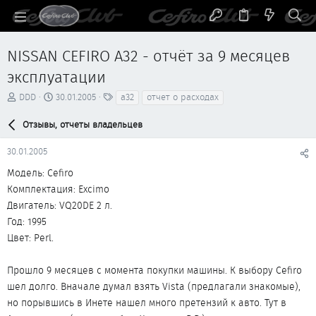
NISSAN CEFIRO A32 - отчёт за 9 месяцев
эксплуатации
А
Д
Т
DDD
30.01.2005
a32
отчет о расходах
в
а
е
т
т
г
Отзывы, отчеты владельцев
о
а
и
р
н
30.01.2005
т
а
е
ч
Модель: Cefiro
м
а
Комплектация: Exсimo
ы
л
Двигатель: VQ20DE 2 л.
а
Год: 1995
Цвет: Perl.
Прошло 9 месяцев с момента покупки машины. К выбору Cefiro
шел долго. Вначале думал взять Vista (предлагали знакомые),
но порывшись в Инете нашел много претензий к авто. Тут в