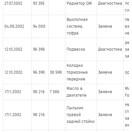
27.07.2002
93 355
Радиатор ОЖ
Диагностика
по
сня
Выхлопная
Увы
04.08.2002
94 000
система,
Замена
взя
гофра
нео
рек
12.10.2002
96 398
Подвеска
Диагностика
зам
зад
Колодки
12.10.2002
96 398
38 598
тормозные
Замена
ори
передние
Масло в
Mob
17.11.2002
98 216
7 586
Замена
двигателе
For
Нео
Пыльник
(пр
17.11.2002
98 216
правой
Замена
зам
задней стойки
амм