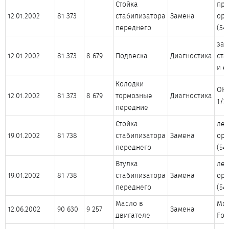
Стойка
пра
12.01.2002
81 373
стабилизатора
Замена
ори
переднего
(54
зам
12.01.2002
81 373
8 679
Подвеска
Диагностика
ста
и е
Колодки
ОК,
12.01.2002
81 373
8 679
тормозные
Диагностика
1/3
передние
Стойка
лев
19.01.2002
81 738
стабилизатора
Замена
ори
переднего
(54
Втулка
лев
19.01.2002
81 738
стабилизатора
Замена
ори
переднего
(54
Масло в
Mob
12.06.2002
90 630
9 257
Замена
двигателе
For