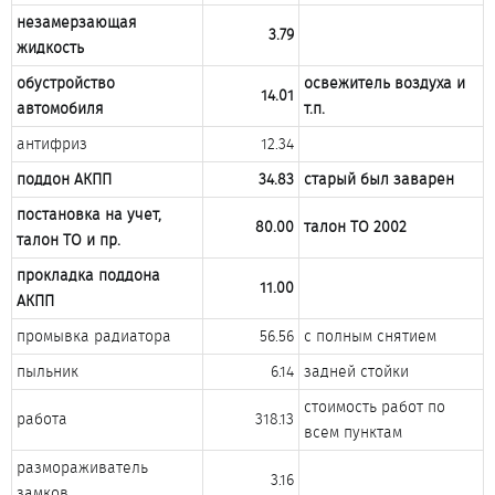
незамерзающая
3.79
жидкость
обустройство
освежитель воздуха и
14.01
автомобиля
т.п.
антифриз​
12.34​
поддон АКПП
34.83
старый был заварен
постановка на учет,
80.00
талон ТО 2002
талон ТО и пр.
прокладка поддона
11.00
АКПП
промывка радиатора​
56.56​
с полным снятием​
пыльник​
6.14​
задней стойки​
стоимость работ по
работа​
318.13​
всем пунктам​
размораживатель
3.16​
замков​