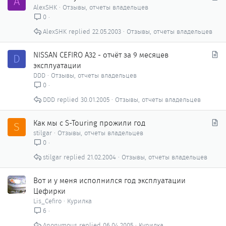
A
т
AlexSHK
Отзывы, отчеты владельцев
а
0
т
AlexSHK
22.05.2003
Отзывы, отчеты владельцев
ь
я
С
NISSAN CEFIRO A32 - отчёт за 9 месяцев
D
т
эксплуатации
а
DDD
Отзывы, отчеты владельцев
т
0
ь
DDD
30.01.2005
Отзывы, отчеты владельцев
я
С
Как мы с S-Touring прожили год
S
т
stilgar
Отзывы, отчеты владельцев
а
0
т
stilgar
21.02.2004
Отзывы, отчеты владельцев
ь
я
Вот и у меня исполнился год эксплуатации
Цефирки
Lis_Cefiro
Курилка
6
Anonymous
06.04.2005
Курилка