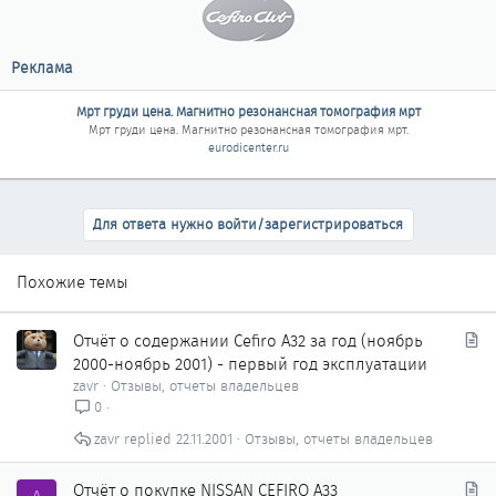
Реклама
Мрт груди цена. Магнитно резонансная томография мрт
Мрт груди цена. Магнитно резонансная томография мрт
.
eurodicenter.ru
Для ответа нужно войти/зарегистрироваться
Похожие темы
С
Отчёт о содержании Cefiro A32 за год (ноябрь
т
2000-ноябрь 2001) - первый год эксплуатации
а
zavr
Отзывы, отчеты владельцев
т
0
ь
zavr
22.11.2001
Отзывы, отчеты владельцев
я
С
Отчёт о покупке NISSAN CEFIRO A33