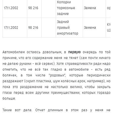
Колодки
17.11.2002
98 216
тормозные
Замена
ори
задние
Задний
KYB
17.11.2002
98 216
правый
Замена
U29
амортизатор
Автомобилем остаюсь довольным, в
первую
очередь по той
причине, что его содержание меня не тянет (сам почти ничего
не делаю руками - всё сервис). Хотя справедливости ради надо
отметить, что не всё так гладко в автомобиле - есть ряд
болячек, в том числе "родовых", которые периодически
раздражают (скрип пластика, шум колёсных арок, например), но
пока это раздражение не настолько велико, чтобы закрыть
глаза перед всем другими преимуществами, которых гораздо
больше.
Такие вот дела. Отчет длинным в этом раз у меня не