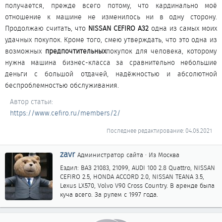
получается, прежде всего потому, что кардинально моё
отношение к машине не изменилось ни в одну сторону.
Продолжаю считать, что
NISSAN CEFIRO A32
одна из самых моих
удачных покупок. Кроме того, смею утверждать, что это одна из
возможных
предпочтительных
покупок для человека, которому
нужна машина бизнес-класса за сравнительно небольшие
деньги с большой отдачей, надёжностью и абсолютной
беспроблемностью обслуживания.​
Автор статьи
https://www.cefiro.ru/members/2/
Последнее редактирование:
04.05.2021
А
zavr
Администратор сайта
·
Из
Москва
в
Ездил: ВАЗ 21083, 21099, AUDI 100 2.8 Quattro, NISSAN
т
CEFIRO 2.5, HONDA ACCORD 2.0, NISSAN TEANA 3.5,
о
Lexus LX570, Volvo V90 Cross Country. В аренде была
р
куча всего. За рулем с 1997 года.