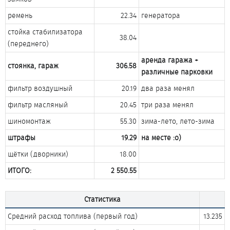
ремень​
22.34​
генератора​
стойка стабилизатора
38.04​
(переднего)​
аренда гаража +
стоянка, гараж
306.58
различные парковки
фильтр воздушный​
20.19​
два раза менял​
фильтр масляный​
20.45​
три раза менял​
шиномонтаж​
55.30​
зима-лето, лето-зима​
штрафы
19.29
на месте :о)
щётки (дворники)​
18.00​
ИТОГО:
2 550.55
Статистика
Средний расход топлива (первый год)​
13.235​