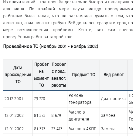
Из впечатлений - год прошёл достаточно быстро и ненапряжно
для меня. По крайней мере пауза между проводимыми
работами была такая, что не заставляла думать о том, что
денег нет, а машина их требует. Всё делалось сразу и в срок, по
мере возникновения проблемы. Кстати, вот сам список
проведённых работ за второй год:​
Проведённое ТО (ноябрь 2001 - ноябрь 2002)​
Пробег
Пробег
Дата
на
с пред.
прохождения
Предмет ТО
Вид работ
П
момент
аналог.
ТО
ТО
работы
Ремень
Под
20.12.2001
79 770
Диагностика
генератора
был
Масло в
Mob
12.01.2002
81 373
8 679
Замена
двигателе
For
12.01.2002
81 373
27 473
Масло в АКПП
Замена
Mob