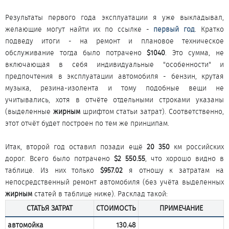
Результаты первого года эксплуатации я уже выкладывал,
желающие могут найти их по ссылке -
первый год
. Кратко
подведу итоги - на ремонт и плановое техническое
обслуживание тогда было потрачено
$1040
. Это сумма, не
включающая в себя индивидуальные "особенности" и
предпочтения в эксплуатации автомобиля - бензин, крутая
музыка, резина-изолента и тому подобные вещи не
учитывались, хотя в отчёте отдельными строками указаны
(выделенные
жирным
шрифтом статьи затрат). Соответственно,
этот отчёт будет построен по тем же принципам.
Итак, второй год оставил позади ещё
20 350
км российских
дорог. Всего было потрачено
$2 550.55
, что хорошо видно в
таблице. Из них только
$957.02
я отношу к затратам на
непосредственный ремонт автомобиля (без учёта выделенных
жирным
статей в таблице ниже). Расклад такой:​
СТАТЬЯ ЗАТРАТ
СТОИМОСТЬ
ПРИМЕЧАНИЕ
автомойка
130.48