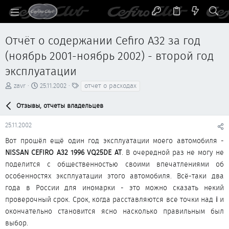
Отчёт о содержании Cefiro A32 за год
(ноябрь 2001-ноябрь 2002) - второй год
эксплуатации
А
Д
Т
zavr
25.11.2002
отчет о расходах
в
а
е
т
т
г
Отзывы, отчеты владельцев
о
а
и
р
н
25.11.2002
т
а
е
ч
Вот прошёл ещё один год эксплуатации моего автомобиля -
м
а
NISSAN CEFIRO A32 1996 VQ25DE AT
. В очередной раз не могу не
ы
л
поделится с общественностью своими впечатлениями об
а
особенностях эксплуатации этого автомобиля. Всё-таки два
года в России для иномарки - это можно сказать некий
проверочный срок. Срок, когда расставляются все точки над
i
и
окончательно становится ясно насколько правильным был
выбор.