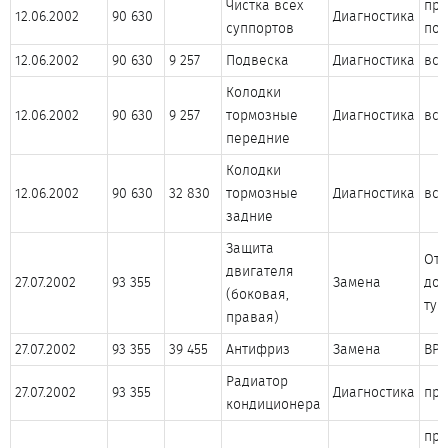
Чистка всех
про
12.06.2002
90 630
Диагностика
суппортов
пос
12.06.2002
90 630
9 257
Подвеска
Диагностика
все
Колодки
12.06.2002
90 630
9 257
тормозные
Диагностика
все
передние
Колодки
12.06.2002
90 630
32 830
тормозные
Диагностика
все
задние
Защита
Ото
двигателя
27.07.2002
93 355
Замена
дор
(боковая,
тур
правая)
27.07.2002
93 355
39 455
Антифриз
Замена
BP
Радиатор
27.07.2002
93 355
Диагностика
пр
кондиционера
про