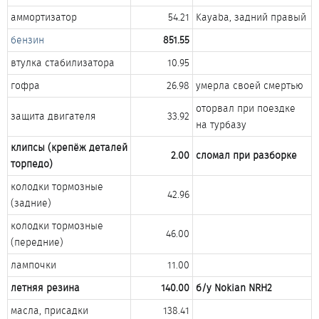
аммортизатор​
54.21​
Kayaba, задний правый​
бензин
851.55
втулка стабилизатора​
10.95​
гофра​
26.98​
умерла своей смертью​
оторвал при поездке
защита двигателя​
33.92​
на турбазу​
клипсы (крепёж деталей
2.00
сломал при разборке
торпедо)
колодки тормозные
42.96​
(задние)​
колодки тормозные
46.00​
(передние)​
лампочки​
11.00​
летняя резина
140.00
б/у Nokian NRH2
масла, присадки​
138.41​