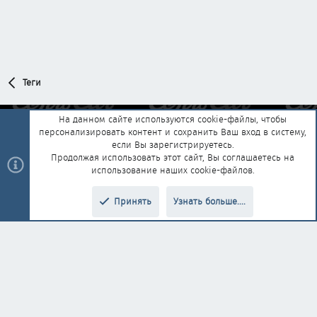
Теги
На данном сайте используются cookie-файлы, чтобы
персонализировать контент и сохранить Ваш вход в систему,
Обратная связь
Условия и правила
если Вы зарегистрируетесь.
Политика конфиденциальности
Помощь
Главная
R
Продолжая использовать этот сайт, Вы соглашаетесь на
S
использование наших cookie-файлов.
S
®
Community platform by XenForo
© 2010-2025 XenForo Ltd.
|
Style and
Принять
Узнать больше....
®
add-ons by ThemeHouse
Перевод от Jumuro
Верх
Низ