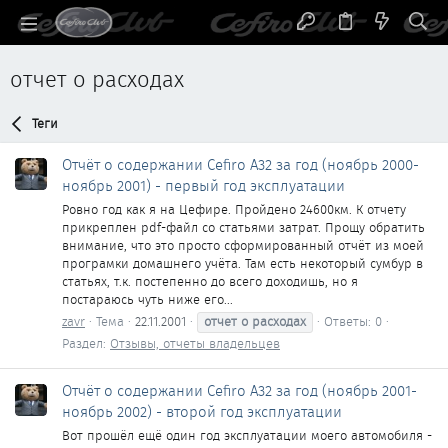
отчет о расходах
Теги
Отчёт о содержании Cefiro A32 за год (ноябрь 2000-
ноябрь 2001) - первый год эксплуатации
Ровно год как я на Цефире. Пройдено 24600км. К отчету
прикреплен pdf-файл со статьями затрат. Прощу обратить
внимание, что это просто сформированный отчёт из моей
програмки домашнего учёта. Там есть некоторый сумбур в
статьях, т.к. постепенно до всего доходишь, но я
постараюсь чуть ниже его...
zavr
Тема
22.11.2001
отчет
о
расходах
Ответы: 0
Раздел:
Отзывы, отчеты владельцев
Отчёт о содержании Cefiro A32 за год (ноябрь 2001-
ноябрь 2002) - второй год эксплуатации
Вот прошёл ещё один год эксплуатации моего автомобиля -