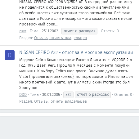
NISSAN CEFIRO A32 1996 VQ25DE AT. В очередной раз не могу
не поделится с общественностью своими впечатлениями
об особенностях эксплуатации этого автомобиля. Всё-таки
два года в России для иномарки - это можно сказать некий
проверочный срок...
zavr
Тема
25.11.2002
отчет
о
расходах
Ответы: 0
Раздел:
Отзывы, отчеты владельцев
NISSAN CEFIRO A32 - отчёт за 9 месяцев эксплуатации
D
Модель: Cefiro Комплектация: Exсimo Двигатель: VQ20DE 2 л.
Год: 1995 Цвет: Perl. Прошло 9 месяцев с момента покупки
машины. К выбору Cefiro шел долго. Вначале думал взять
Vista (предлагали знакомые), но порывшись в Инете нашел
много претензий к авто. Тут в Алматы аким (тогда это был
Храпунов...
DDD
Тема
30.01.2005
a32
отчет
о
расходах
Ответы: 0
Раздел:
Отзывы, отчеты владельцев