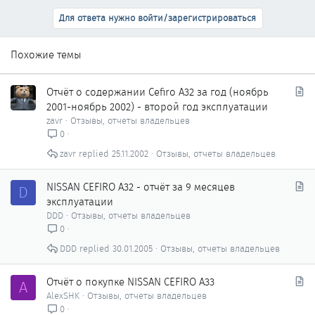
Для ответа нужно войти/зарегистрироваться
Похожие темы
С
Отчёт о содержании Cefiro A32 за год (ноябрь
т
2001-ноябрь 2002) - второй год эксплуатации
а
zavr
Отзывы, отчеты владельцев
т
0
ь
zavr
25.11.2002
Отзывы, отчеты владельцев
я
С
NISSAN CEFIRO A32 - отчёт за 9 месяцев
D
т
эксплуатации
а
DDD
Отзывы, отчеты владельцев
т
0
ь
DDD
30.01.2005
Отзывы, отчеты владельцев
я
С
Отчёт о покупке NISSAN CEFIRO A33
A
т
AlexSHK
Отзывы, отчеты владельцев
а
0