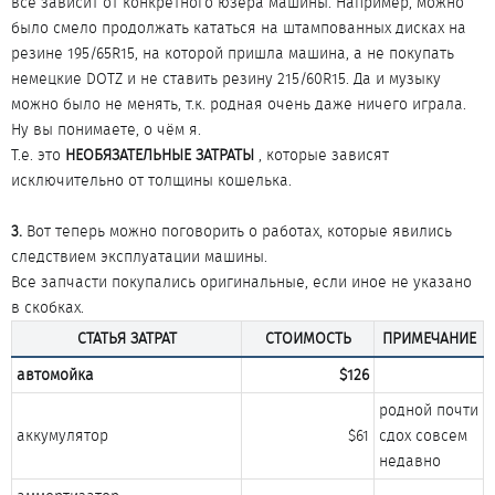
всё зависит от конкретного юзера машины. Например, можно
было смело продолжать кататься на штампованных дисках на
резине 195/65R15, на которой пришла машина, а не покупать
немецкие DOTZ и не ставить резину 215/60R15. Да и музыку
можно было не менять, т.к. родная очень даже ничего играла.
Ну вы понимаете, о чём я.
Т.е. это
НЕОБЯЗАТЕЛЬНЫЕ ЗАТРАТЫ
, которые зависят
исключительно от толщины кошелька.
3.
Вот теперь можно поговорить о работах, которые явились
следствием эксплуатации машины.
Все запчасти покупались оригинальные, если иное не указано
в скобках.
СТАТЬЯ ЗАТРАТ
СТОИМОСТЬ
ПРИМЕЧАНИЕ
автомойка
$126
родной почти
аккумулятор​
$61​
сдох совсем
недавно​