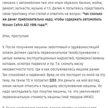
связано с автомобилем тем или иным образом: бензин, мойка,
ремонт, запчасти, музыка и т.п. Далее я попытаюсь представить
свою трактовку этих статей и ответить на вопрос:
"так сколько
же денег приблизительно надо, чтобы содержать автомобиль
Nissan Cefiro A32 1996 года?".
Итак, приступим!
1.
После получения машины заботливый и здравомыслящий
хозяин должен сделать первоначальное техобслуживание с
целью замены эксплуатационных жидкостей, проверки/замены
колодок, осмотра подвески и пр. Т.е. скинуть маску
неизвестности того, где и как обслуживалась машина ранее.
Так спокойней и надёжней. Вряд ли кто поспорит со мной на эту
тему. На такое ТО я потратил
$253
. Эти деньги, на мой взгляд,
никак нельзя относить к текущему обслуживанию машины. Их
надо закладывать при покупке машины, т.е. это увеличивает
первоначальную стоимость машины (моё твёрдое ИМХО).