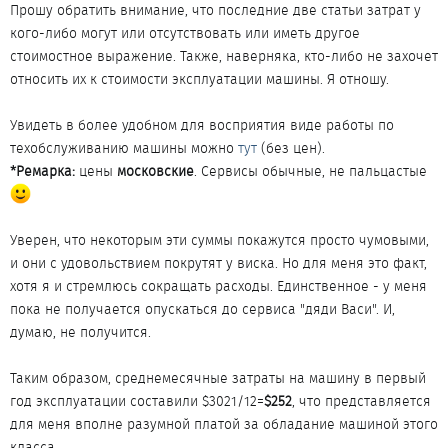
Прошу обратить внимание, что последние две статьи затрат у
кого-либо могут или отсутствовать или иметь другое
стоимостное выражение. Также, наверняка, кто-либо не захочет
относить их к стоимости эксплуатации машины. Я отношу.
Увидеть в более удобном для восприятия виде работы по
техобслуживанию машины можно
тут
(без цен).
*Ремарка:
цены
московские
. Сервисы обычные, не пальцастые
Уверен, что некоторым эти суммы покажутся просто чумовыми,
и они с удовольствием покрутят у виска. Но для меня это факт,
хотя я и стремлюсь сокращать расходы. Единственное - у меня
пока не получается опускаться до сервиса "дяди Васи". И,
думаю, не получится.
Таким образом, среднемесячные затраты на машину в первый
год эксплуатации составили $3021/12=
$252
, что представляется
для меня вполне разумной платой за обладание машиной этого
класса.