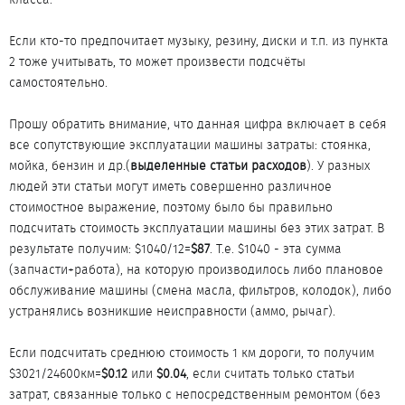
Если кто-то предпочитает музыку, резину, диски и т.п. из пункта
2 тоже учитывать, то может произвести подсчёты
самостоятельно.
Прошу обратить внимание, что данная цифра включает в себя
все сопутствующие эксплуатации машины затраты: стоянка,
мойка, бензин и др.(
выделенные статьи расходов
). У разных
людей эти статьи могут иметь совершенно различное
стоимостное выражение, поэтому было бы правильно
подсчитать стоимость эксплуатации машины без этих затрат. В
результате получим: $1040/12=
$87
. Т.е. $1040 - эта сумма
(запчасти+работа), на которую производилось либо плановое
обслуживание машины (смена масла, фильтров, колодок), либо
устранялись возникшие неисправности (аммо, рычаг).
Если подсчитать среднюю стоимость 1 км дороги, то получим
$3021/24600км=
$0.12
или
$0.04
, если считать только статьи
затрат, связанные только с непосредственным ремонтом (без