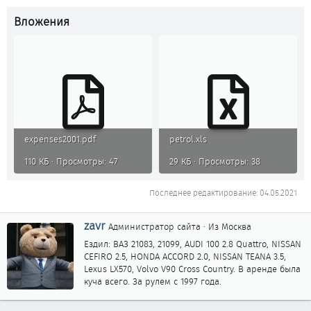
Вложения
expenses2001.pdf
petrol.xls
110 КБ · Просмотры: 47
29 КБ · Просмотры: 38
Последнее редактирование:
04.05.2021
А
zavr
Администратор сайта
·
Из
Москва
в
Ездил: ВАЗ 21083, 21099, AUDI 100 2.8 Quattro, NISSAN
т
CEFIRO 2.5, HONDA ACCORD 2.0, NISSAN TEANA 3.5,
о
Lexus LX570, Volvo V90 Cross Country. В аренде была
р
куча всего. За рулем с 1997 года.