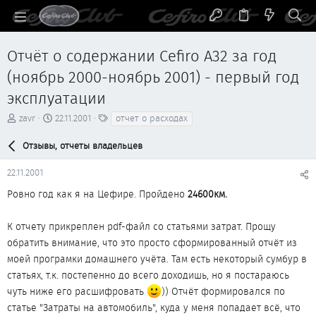
Отчёт о содержании Cefiro A32 за год
(ноябрь 2000-ноябрь 2001) - первый год
эксплуатации
А
Д
Т
zavr
22.11.2001
отчет о расходах
в
а
е
т
т
г
Отзывы, отчеты владельцев
о
а
и
р
н
22.11.2001
т
а
е
ч
Ровно год как я на Цефире. Пройдено
24600км.
м
а
ы
л
К отчету прикреплен pdf-файл со статьями затрат. Прощу
а
обратить внимание, что это просто сформированный отчёт из
моей програмки домашнего учёта. Там есть некоторый сумбур в
статьях, т.к. постепенно до всего доходишь, но я постараюсь
чуть ниже его расшифровать
)) Отчёт формировался по
статье "Затраты на автомобиль", куда у меня попадает всё, что