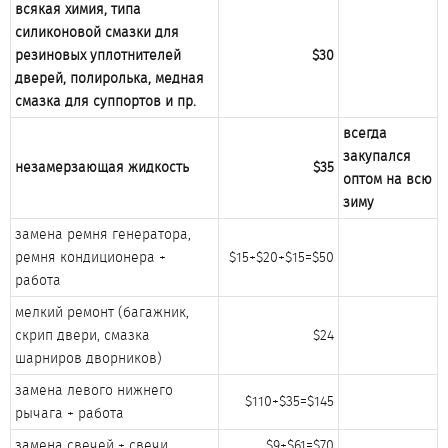
всякая химия, типа
силиконовой смазки для
резиновых уплотнителей
$30
дверей, полиролька, медная
смазка для суппортов и пр.
всегда
закупался
незамерзающая жидкость
$35
оптом на всю
зиму
замена ремня генератора,
ремня кондиционера +
$15+$20+$15=$50​
работа​
мелкий ремонт (багажник,
скрип двери, смазка
$24​
шарниров дворников)​
замена левого нижнего
$110+$35=$145​
рычага + работа​
замена свечей + свечи​
$9+$61=$70​