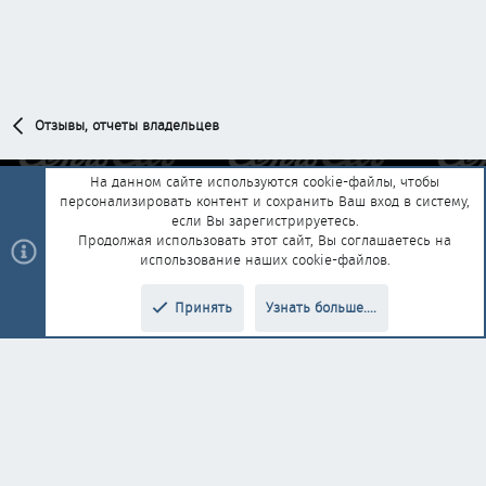
Отзывы, отчеты владельцев
На данном сайте используются cookie-файлы, чтобы
персонализировать контент и сохранить Ваш вход в систему,
Обратная связь
Условия и правила
если Вы зарегистрируетесь.
Политика конфиденциальности
Помощь
Главная
R
Продолжая использовать этот сайт, Вы соглашаетесь на
S
использование наших cookie-файлов.
S
®
Community platform by XenForo
© 2010-2025 XenForo Ltd.
|
Style and
Принять
Узнать больше....
®
add-ons by ThemeHouse
Перевод от Jumuro
Верх
Низ