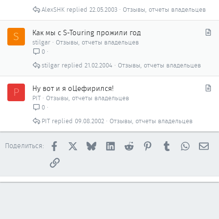
т
AlexSHK
22.05.2003
Отзывы, отчеты владельцев
ь
я
С
Как мы с S-Touring прожили год
S
т
stilgar
Отзывы, отчеты владельцев
а
0
т
stilgar
21.02.2004
Отзывы, отчеты владельцев
ь
я
С
Ну вот и я оЦефирился!
P
т
PIT
Отзывы, отчеты владельцев
а
0
т
PIT
09.08.2002
Отзывы, отчеты владельцев
ь
я
Facebook
X
Bluesky
LinkedIn
Reddit
Pinterest
Tumblr
WhatsAp
Эл
Поделиться:
Ссылка