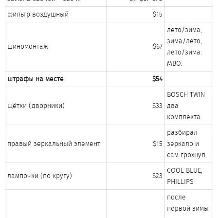
фильтр воздушный​
$15​
лето/зима,
зима/лето,
шиномонтаж​
$67​
лето/зима.
МВО.​
штрафы на месте
$54
BOSCH TWIN
щётки (дворники)​
$33​
два
комплекта​
разбирал
правый зеркальный элемент​
$15​
зеркало и
сам грохнул​
COOL BLUE,
лампочки (по кругу)​
$23​
PHILLIPS​
после
первой зимы