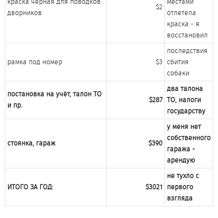
краска черная для поводков
местами
$2​
дворников​
отлетела
краска - я
восстановил​
последствия
рамка под номер​
$3​
сбития
собаки​
два талона
постановка на учёт, талон ТО
$287
ТО, налоги
и пр.
государству
у меня нет
собственного
стоянка, гараж
$390
гаража -
арендую
не тухло с
ИТОГО ЗА ГОД:
$3021
первого
взгляда