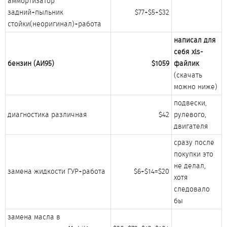
аммортизатор
задний+пыльник
$77+$5+$32​
стойки(неоригинал)+работа​
написал для
себя xls-
бензин (АИ95)
$1059
файлик
(скачать
можно ниже)​
подвески,
диагностика различная​
$42​
рулевого,
двигателя​
сразу после
покупки это
не делал,
замена жидкости ГУР+работа​
$6+$14=$20​
хотя
следовало
бы​
замена масла в