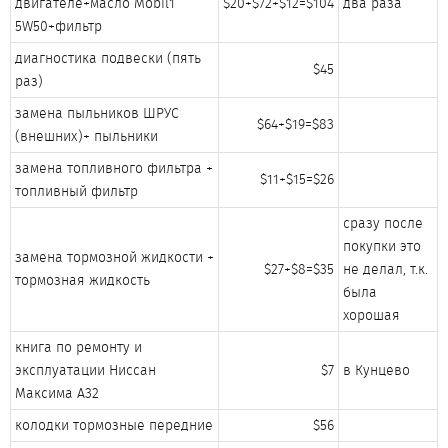
двигателе+масло Mobil1
$20+$72+$12=$104​
два раза​
5W50+фильтр​
диагностика подвески (пять
$45​
раз)​
замена пыльников ШРУС
$64+$19=$83​
(внешних)+ пыльники​
замена топливного фильтра +
$11+$15=$26​
топливный фильтр​
сразу после
покупки это
замена тормозной жидкости +
$27+$8=$35​
не делал, т.к.
тормозная жидкость​
была
хорошая​
книга по ремонту и
эксплуатации Ниссан
$7​
в Кунцево​
Максима А32​
колодки тормозные передние​
$56​