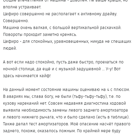
Общие впечатления от машины - доволен. Не выше крыши, но
вполне устраивает.
Цефиро совершенно не располагает к активному драйву.
Совершенно.
Машина очень валкая, с большой вертикальной раскачкой.
Повороты проходит заметно кренясь.
Цефиро - для спокойных, уравновешенных, никуда не спешащих
людей.
А вот если надо спокойно, пусть даже быстро, проехаться по
ночной столице, да ещё и с музыкой задушевной ... У-у! Вот
здесь начинается кайф!
На данный момент состояние машины оцениваю на 4 с плюсом.
В авариях мы, слава богу, не были (тьфу-тьфу-тьфу), т.е. по
кузову нареканий нет. Совсем недавняя диагностика ходовой
выявила необходимость замены левого заднего амортизатора
и левого нижнего рычага, что и было сделано (есть в таблице).
Также делал тест амортизаторов. Моё опасение насчёт правого
заднего, похоже, оказалось ложным. По крайней мере буду