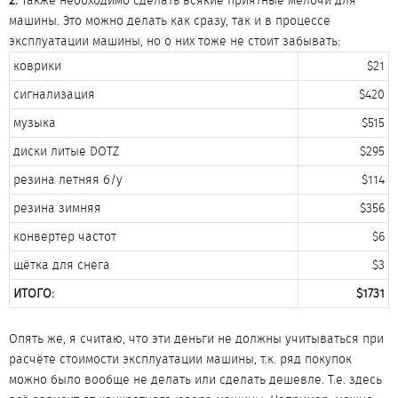
2.
Также необходимо сделать всякие приятные мелочи для
машины. Это можно делать как сразу, так и в процессе
эксплуатации машины, но о них тоже не стоит забывать:
коврики​
$21​
сигнализация​
$420​
музыка​
$515​
диски литые DOTZ​
$295​
резина летняя б/у​
$114​
резина зимняя​
$356​
конвертер частот​
$6​
щётка для снега​
$3​
ИТОГО:
$1731
Опять же, я считаю, что эти деньги не должны учитываться при
расчёте стоимости эксплуатации машины, т.к. ряд покупок
можно было вообще не делать или сделать дешевле. Т.е. здесь