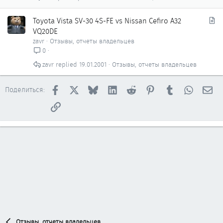
ь
я
С
Toyota Vista SV-30 4S-FE vs Nissan Cefiro A32
т
VQ20DE
а
zavr
Отзывы, отчеты владельцев
т
0
ь
zavr
19.01.2001
Отзывы, отчеты владельцев
я
Facebook
X
Bluesky
LinkedIn
Reddit
Pinterest
Tumblr
WhatsAp
Эл
Поделиться:
Ссылка
Отзывы, отчеты владельцев