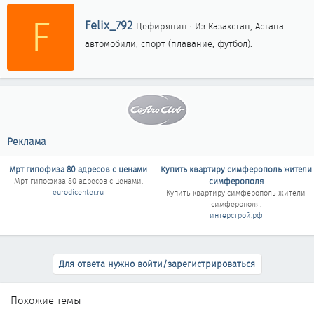
F
А
Felix_792
Цефирянин
·
Из
Казахстан, Астана
в
автомобили, спорт (плавание, футбол).
т
о
р
Реклама
Мрт гипофиза 80 адресов с ценами
Купить квартиру симферополь жители
Мрт гипофиза 80 адресов с ценами
.
симферополя
eurodicenter.ru
Купить квартиру симферополь жители
симферополя
.
интерстрой.рф
Для ответа нужно войти/зарегистрироваться
Похожие темы