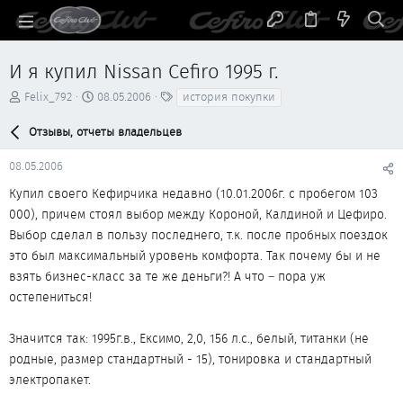
И я купил Nissan Cefiro 1995 г.
А
Д
Т
Felix_792
08.05.2006
история покупки
в
а
е
т
т
г
Отзывы, отчеты владельцев
о
а
и
р
н
08.05.2006
т
а
е
ч
Купил своего Кефирчика недавно (10.01.2006г. с пробегом 103
м
а
000), причем стоял выбор между Короной, Калдиной и Цефиро.
ы
л
Выбор сделал в пользу последнего, т.к. после пробных поездок
а
это был максимальный уровень комфорта. Так почему бы и не
взять бизнес-класс за те же деньги?! А что – пора уж
остепениться!
Значится так: 1995г.в., Ексимо, 2,0, 156 л.с., белый, титанки (не
родные, размер стандартный - 15), тонировка и стандартный
электропакет.