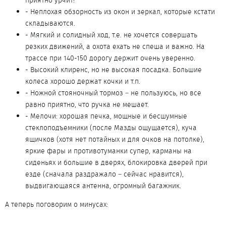
приятно урчит!
- Неплохая обзорность из окон и зеркал, которые кстати
складываются.
- Мягкий и солидный ход, т.е. не хочется совершать
резких движений, а охота ехать не спеша и важно. На
трассе при 140-150 дорогу держит очень уверенно.
- Высокий клиренс, но не высокая посадка. Большие
колеса хорошо держат кочки и т.п.
- Ножной стояночный тормоз – не пользуюсь, но все
равно приятно, что ручка не мешает.
- Мелочи: хорошая печка, мощные и бесшумные
стеклоподъемники (после Мазды ощущается), куча
ящичков (хотя нет потайных и для очков на потолке),
яркие фары и противотуманки супер, карманы на
сиденьях и большие в дверях, блокировка дверей при
езде (сначала раздражало – сейчас нравится),
выдвигающаяся антенна, огромный багажник.
А теперь поговорим о минусах: