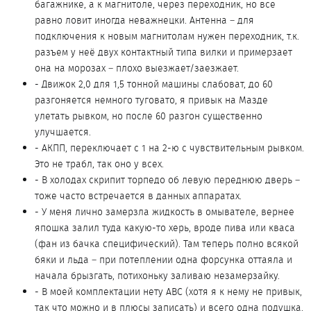
багажнике, а к магнитоле, через переходник, но все
равно ловит иногда неважнецки. Антенна – для
подключения к новым магнитолам нужен переходник, т.к.
разъем у неё двух контактный типа вилки и примерзает
она на морозах – плохо выезжает/заезжает.
- Движок 2,0 для 1,5 тонной машины слабоват, до 60
разгоняется немного туговато, я привык на Мазде
улетать рывком, но после 60 разгон существенно
улучшается.
- АКПП, переключает с 1 на 2-ю с чувствительным рывком.
Это не трабл, так оно у всех.
- В холодах скрипит торпедо об левую переднюю дверь –
тоже часто встречается в данных аппаратах.
- У меня лично замерзла жидкость в омывателе, вернее
япошка залил туда какую-то херь, вроде пива или кваса
(фан из бачка специфический). Там теперь полно всякой
бяки и льда – при потеплении одна форсунка оттаяла и
начала брызгать, потихоньку заливаю незамерзайку.
- В моей комплектации нету АВС (хотя я к нему не привык,
так что можно и в плюсы записать) и всего одна подушка.