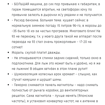
- БОЛЬШАЯ машина, до сих пор привыкаю к габаритам, в
гараж помещается впритык, на светофорах хочу по
привычке залезть в дырочки м/у рядами и не получается.
- Расход бензина. Больная тема: кушает сейчас в
нормальную зимнюю погоду 15 литров 96-го, в морозы до
–35 было 18 из-за частых прогревов. Многовато блин! На
93 не перехожу, т.к. у моего друга такой же аппарат после
перехода на 93 стал очень прожорливым – 17-20 на
сотню!!
Мораль: скупой платит дважды.
- Не откидываются спинки задних сидений, только окно в
подлокотнике. Для лыж это может быть и удобно, но я же
не лыжник! В общем хетчбек в этом плане рулит!
- Шумоизоляция колесных арок хромает – слышно, как
стучат камушки и шуршат шины.
- Геморно снимается панель магнитолы – надо снимать
полностью от рычага коробки, до вентиляторных
решеток. Сама магнитола – лучше менять (Японские
частоты), я установил конвертер частот, не к антенне в