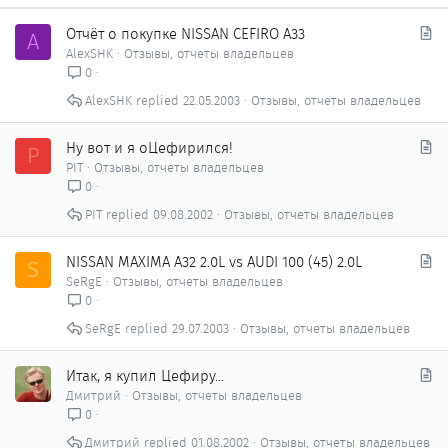
С
Отчёт о покупке NISSAN CEFIRO A33
A
т
AlexSHK
Отзывы, отчеты владельцев
а
0
т
AlexSHK
22.05.2003
Отзывы, отчеты владельцев
ь
я
С
Ну вот и я оЦефирился!
P
т
PIT
Отзывы, отчеты владельцев
а
0
т
PIT
09.08.2002
Отзывы, отчеты владельцев
ь
я
С
NISSAN MAXIMA A32 2.0L vs AUDI 100 (45) 2.0L
S
т
SeRgE
Отзывы, отчеты владельцев
а
0
т
SeRgE
29.07.2003
Отзывы, отчеты владельцев
ь
я
С
Итак, я купил Цефиру...
т
Дмитрий
Отзывы, отчеты владельцев
а
0
т
Дмитрий
01.08.2002
Отзывы, отчеты владельцев