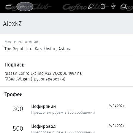
AlexKZ
Местоположение
The Republic of Kazakhstan, Astana
Подпись
Nissan Cefiro Excimo A32 VQ20DE 1997 г.в
ГАЗельWagen (грузоперевозки)
Трофеи
Цефирянин
25.04.2021
300
Преодолен рубеж в 300 сообщений
Цефировод
25.04.2021
500
Преодолен рубеж в 500 сообщений