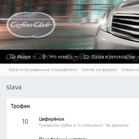
Форум
Что нового
Статьи и руководства
Зарегистрированные пользователи
Сейчас на форуме
Новые с
slava
Трофеи
Цефирёнок
10
Преодолен рубеж в 10 сообщений. Так держать!