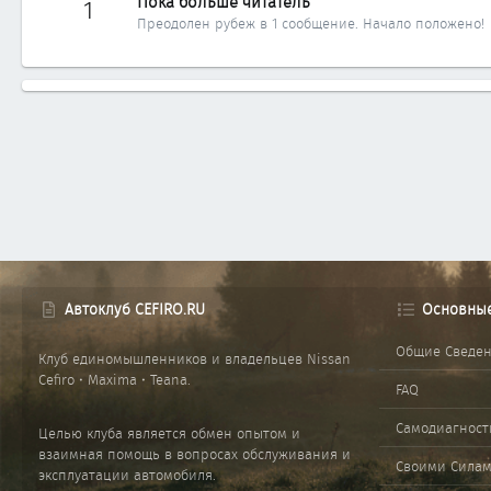
Пока больше читатель
1
Преодолен рубеж в 1 сообщение. Начало положено!
Автоклуб CEFIRO.RU
Основны
Общие Сведе
Клуб единомышленников и владельцев Nissan
Cefiro • Maxima • Teana.
FAQ
Самодиагност
Целью клуба является обмен опытом и
взаимная помощь в вопросах обслуживания и
Своими Сила
эксплуатации автомобиля.