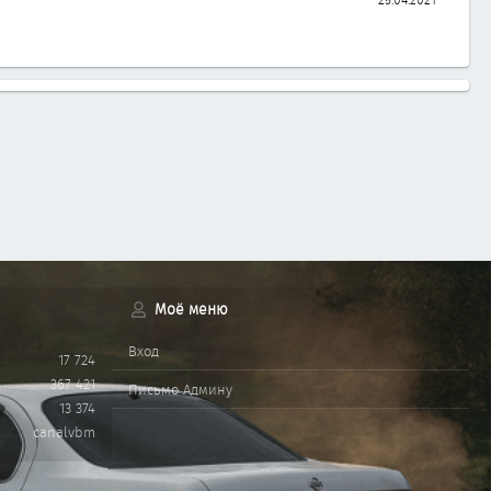
Моё меню
Вход
17 724
367 421
Письмо Админу
13 374
canalvbm