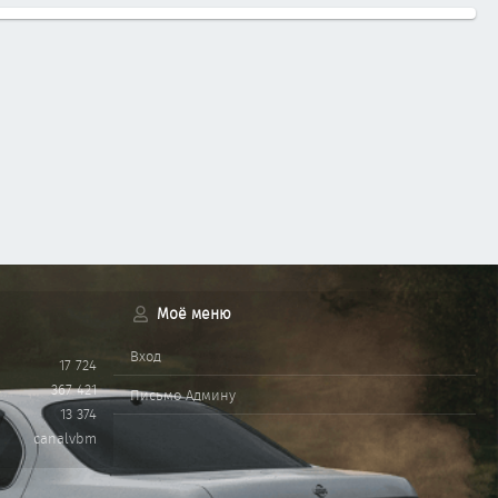
Моё меню
Вход
17 724
367 421
Письмо Админу
13 374
canalvbm