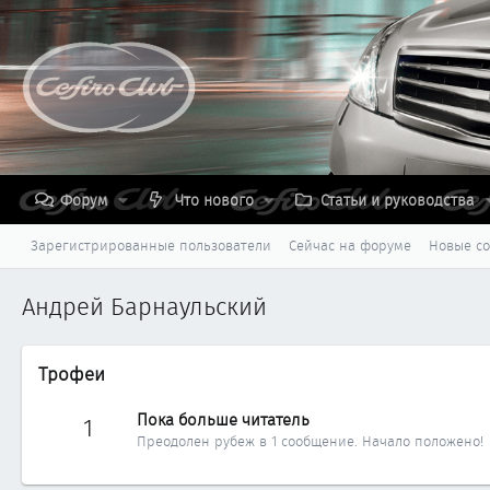
Форум
Что нового
Статьи и руководства
Зарегистрированные пользователи
Сейчас на форуме
Новые с
Андрей Барнаульский
Трофеи
Пока больше читатель
1
Преодолен рубеж в 1 сообщение. Начало положено!