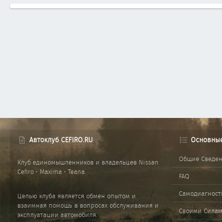
Автоклуб CEFIRO.RU
Основны
Общие Сведе
Клуб единомышленников и владельцев Nissan
Cefiro • Maxima • Teana.
FAQ
Самодиагност
Целью клуба является обмен опытом и
взаимная помощь в вопросах обслуживания и
Своими Сила
эксплуатации автомобиля.