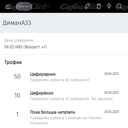
ДиманА33
День рождения
08.02.1985 (Возраст: 41)
Трофеи
Цефирядник
25.04.2021
50
Преодолен рубеж в 50 сообщений
Цефирёнок
25.04.2021
10
Преодолен рубеж в 10 сообщений. Так держать!
Пока больше читатель
25.04.2021
1
Преодолен рубеж в 1 сообщение. Начало
положено!