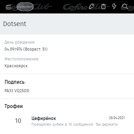
Dotsent
День рождения
04.09.1974 (Возраст: 51)
Местоположение
Красноярск
Подпись
PA33 VQ25DD
Трофеи
Цефирёнок
25.04.2021
10
Преодолен рубеж в 10 сообщений. Так держать!