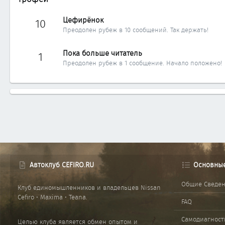
Цефирёнок
10
Преодолен рубеж в 10 сообщений. Так держать!
Пока больше читатель
1
Преодолен рубеж в 1 сообщение. Начало положено!
Автоклуб CEFIRO.RU
Основны
Общие Сведе
Клуб единомышленников и владельцев Nissan
Cefiro • Maxima • Teana.
FAQ
Самодиагност
Целью клуба является обмен опытом и