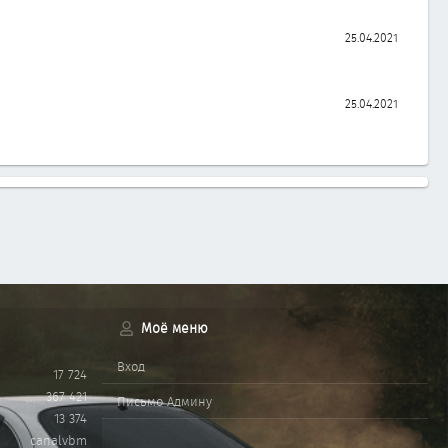
25.04.2021
25.04.2021
Моё меню
Вход
17 724
367 421
Письмо Админу
13 374
canalvbm