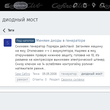
диодный мост
Теги
Меняем диоды в генераторе
Под капотом
S
Снимаем генератор Порядок действий: Загоняем машину
на яму; Отключаем «-» с аккумулятора; Ныряем в яму,
откручиваем правую нижнюю защиту, головка на 10; Из
разъема на компрессоре вынимаем электрический штекер;
Снизу ключом на 14 ослабляем контрогайку ролика-
натяжителя ремня...
Saw Cefiro
Тема
05.05.2008
генератор
диодный
мост
ремонт
Ответы: 0
Раздел:
Своими силами