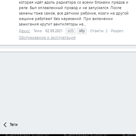
которая идёт вдоль радиатора со всеми блоками предов и
реле. Был оплавленный провод и не запускался. После
замены тоже самое, все датчики рабочие, мозги на другой
машине работают без нареканий. При включении
зажигания крутит вентиляторы на...
Данис
Тема
02.05.2021
a33
эбу
Ответы: 2
Раздел:
Обслуживание и эксплуатация
Теги