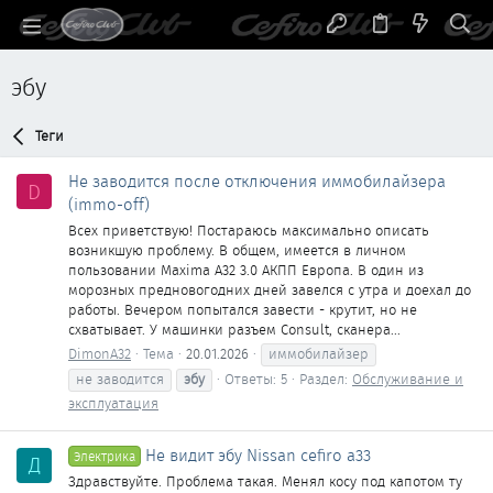
эбу
Теги
Не заводится после отключения иммобилайзера
D
(immo-off)
Всех приветствую! Постараюсь максимально описать
возникшую проблему. В общем, имеется в личном
пользовании Maxima A32 3.0 АКПП Европа. В один из
морозных предновогодних дней завелся с утра и доехал до
работы. Вечером попытался завести - крутит, но не
схватывает. У машинки разъем Consult, сканера...
DimonA32
Тема
20.01.2026
иммобилайзер
не заводится
эбу
Ответы: 5
Раздел:
Обслуживание и
эксплуатация
Не видит эбу Nissan cefiro a33
Электрика
Д
Здравствуйте. Проблема такая. Менял косу под капотом ту