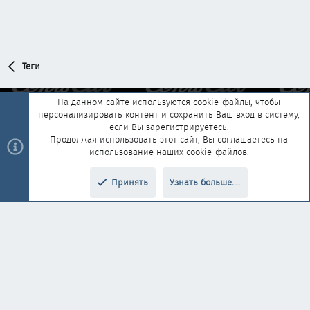
Теги
На данном сайте используются cookie-файлы, чтобы
персонализировать контент и сохранить Ваш вход в систему,
Обратная связь
Условия и правила
если Вы зарегистрируетесь.
Политика конфиденциальности
Помощь
Главная
R
Продолжая использовать этот сайт, Вы соглашаетесь на
S
использование наших cookie-файлов.
S
®
Community platform by XenForo
© 2010-2025 XenForo Ltd.
|
Style and
Принять
Узнать больше....
®
add-ons by ThemeHouse
Перевод от Jumuro
Верх
Низ