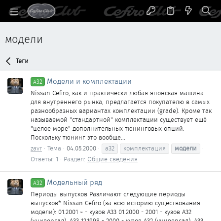
модели
Теги
Модели и комплектации
A32
Nissan Cefiro, как и практически любая японская машина
для внутреннего рынка, предлагается покупателю в самых
разнообразных вариантах комплектации (grade). Кроме так
называемой "стандартной" комплектации существует ещё
"целое море" дополнительных тюнинговых опций.
Поскольку тюнинг это вообще...
zavr
Тема
04.05.2000
a32
комплектация
модели
Ответы: 1
Раздел:
Общие сведения
Модельный ряд
A32
Периоды выпусков Различают следующие периоды
выпусков* Nissan Cefiro (за всю историю существования
модели): 01.2001 ~ - кузов А33 01.2000 - 2001 - кузов A32
(универсал), А33 12.1998 - 2000 - кузов A32 (универсал), А33