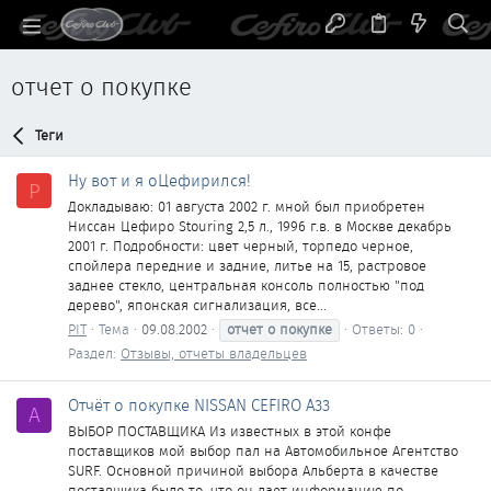
отчет о покупке
Теги
Ну вот и я оЦефирился!
P
Докладываю: 01 августа 2002 г. мной был приобретен
Ниссан Цефиро Stouring 2,5 л., 1996 г.в. в Москве декабрь
2001 г. Подробности: цвет черный, торпедо черное,
спойлера передние и задние, литье на 15, растровое
заднее стекло, центральная консоль полностью "под
дерево", японская сигнализация, все...
PIT
Тема
09.08.2002
отчет
о
покупке
Ответы: 0
Раздел:
Отзывы, отчеты владельцев
Отчёт о покупке NISSAN CEFIRO A33
A
ВЫБОР ПОСТАВЩИКА Из известных в этой конфе
поставщиков мой выбор пал на Автомобильное Агентство
SURF. Основной причиной выбора Альберта в качестве
поставщика было то, что он дает информацию по