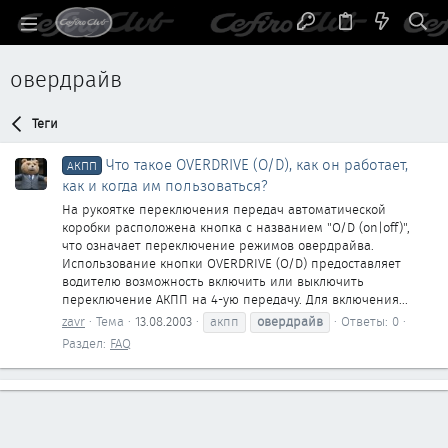
овердрайв
Теги
Что такое OVERDRIVE (O/D), как он работает,
АКПП
как и когда им пользоваться?
На рукоятке переключения передач автоматической
коробки расположена кнопка с названием "O/D (on|off)",
что означает переключение режимов овердрайва.
Использование кнопки OVERDRIVE (O/D) предоставляет
водителю возможность включить или выключить
переключение АКПП на 4-ую передачу. Для включения...
zavr
Тема
13.08.2003
акпп
овердрайв
Ответы: 0
Раздел:
FAQ