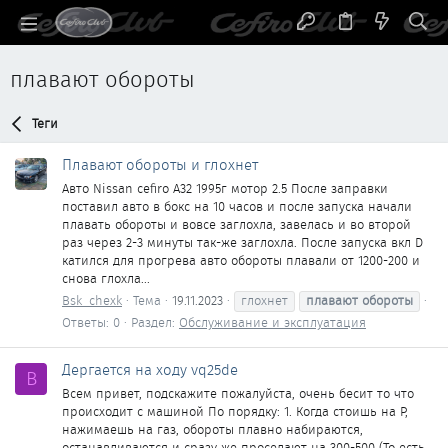
плавают обороты
Теги
Плавают обороты и глохнет
Авто Nissan cefiro A32 1995г мотор 2.5 После заправки
поставил авто в бокс на 10 часов и после запуска начали
плавать обороты и вовсе заглохла, завелась и во второй
раз через 2-3 минуты так-же заглохла. После запуска вкл D
катился для прогрева авто обороты плавали от 1200-200 и
снова глохла...
Bsk_chexk
Тема
19.11.2023
глохнет
плавают
обороты
Ответы: 0
Раздел:
Обслуживание и эксплуатация
Дергается на ходу vq25de
B
Всем привет, подскажите пожалуйста, очень бесит то что
происходит с машиной По порядку: 1. Когда стоишь на Р,
нажимаешь на газ, обороты плавно набираются,
останавливаются и сразу же проседают на 300-500 (То есть,