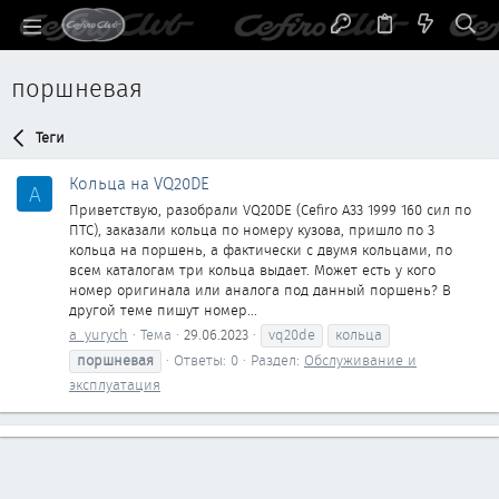
поршневая
Теги
Кольца на VQ20DE
A
Приветствую, разобрали VQ20DE (Cefiro A33 1999 160 сил по
ПТС), заказали кольца по номеру кузова, пришло по 3
кольца на поршень, а фактически с двумя кольцами, по
всем каталогам три кольца выдает. Может есть у кого
номер оригинала или аналога под данный поршень? В
другой теме пишут номер...
a_yurych
Тема
29.06.2023
vq20de
кольца
поршневая
Ответы: 0
Раздел:
Обслуживание и
эксплуатация