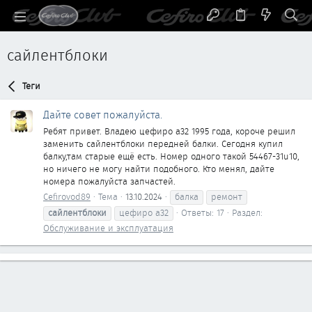
сайлентблоки
Теги
Дайте совет пожалуйста.
Ребят привет. Владею цефиро а32 1995 года, короче решил
заменить сайлентблоки передней балки. Сегодня купил
балку,там старые ещё есть. Номер одного такой 54467-31u10,
но ничего не могу найти подобного. Кто менял, дайте
номера пожалуйста запчастей.
Cefirovod89
Тема
13.10.2024
балка
ремонт
сайлентблоки
цефиро а32
Ответы: 17
Раздел:
Обслуживание и эксплуатация