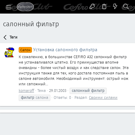
салонный фильтр
Теги
Установка салонного фильтра
Салон
К сожалению, в большинстве CEFIRO A32 салонный фильтр
не устанавливался штатно. Его преимущества вполне
очевидны - более чистый воздух и как следствие салон. Эта
инструкция также для тех, кого достала постоянная пыль в
салоне автомобиля. Необходимый инструмент: острый нож
или сапожный...
komaroff
Тема
29.01.2003
салонный
фильтр
фильтр
салона
Ответы: 0
Раздел:
Своими силами