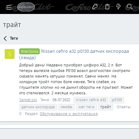
трайт
Теги
Nissan cefiro a32 p0130 датчик кислорода
Электрика
S
(лямда)
Добрый день! Недавно приобрел цифиро A32, 2 л. Вот
теперь вылезла ошибка P0130 возил диогностам смотрели
сказали менять катушки поменял. Свечи менял. На
холодную тройт потом боле менее, Тяга слабая, из
глушителя хлопки но не дымит.обороты не прыгают. Может
кто сталкивался. 2 месяца мучаюсь.
Samat.sss
Тема
06.07.2022
nissan cefiro a32
p0130
датчик кислорода
лямба.
нет тяги
трайт
Ответы:
0
Раздел:
Обслуживание и эксплуатация