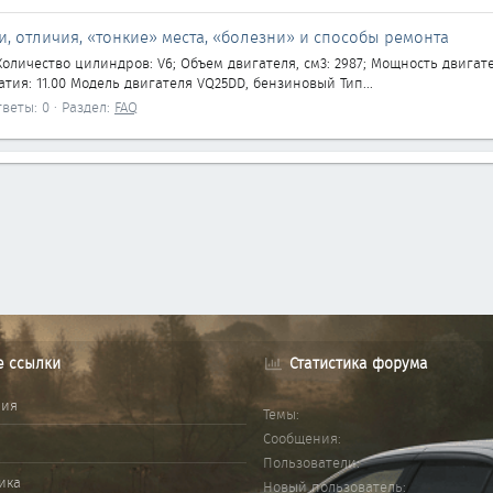
и, отличия, «тонкие» места, «болезни» и способы ремонта
личество цилиндров: V6; Объем двигателя, см3: 2987; Мощность двигател
жатия: 11.00 Модель двигателя VQ25DD, бензиновый Тип...
веты: 0
Раздел:
FAQ
е ссылки
Статистика форума
ния
Темы
Сообщения
Пользователи
ика
Новый пользователь