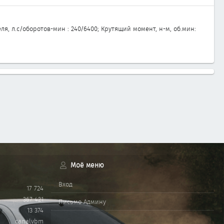
я, л.с/оборотов-мин : 240/6400; Крутящий момент, н-м, об.мин:
Моё меню
Вход
17 724
367 421
Письмо Админу
13 374
canalvbm