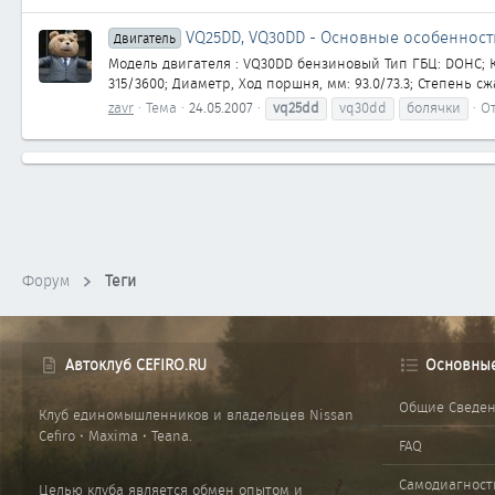
VQ25DD, VQ30DD - Основные особенност
Двигатель
Модель двигателя : VQ30DD бензиновый Тип ГБЦ: DOHC; Ко
315/3600; Диаметр, Ход поршня, мм: 93.0/73.3; Степень с
zavr
Тема
24.05.2007
vq25dd
vq30dd
болячки
От
Форум
Теги
Автоклуб CEFIRO.RU
Основны
Общие Сведе
Клуб единомышленников и владельцев Nissan
Cefiro • Maxima • Teana.
FAQ
Самодиагност
Целью клуба является обмен опытом и