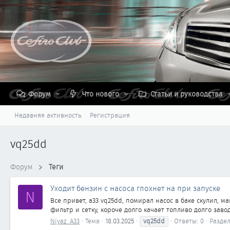
Форум
Что нового
Статьи и руководства
Недавняя активность
Регистрация
vq25dd
Форум
Теги
Уходит бензин с насоса глохнет на при запуске
N
Все привет, a33 vq25dd, помирал насос в баке скулил,
фильтр и сетку, короче долго качает топливо долго завод
Niyaz_A33
Тема
18.03.2025
vq25dd
Ответы: 0
Разде