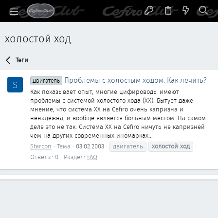
холостой ход
Теги
Проблемы с холостым ходом. Как лечить?
Двигатель
S
Как показывает опыт, многие цифироводы имеют
проблемы с системой холостого хода (ХХ). Бытует даже
мнение, что система ХХ на Cefiro очень капризна и
ненадежна, и вообще является больным местом. На самом
деле это не так. Система ХХ на Cefiro ничуть не капризней
чем на других современных иномарках...
Starcon
Тема
03.02.2003
двигатель
холостой
ход
Ответы: 0
Раздел:
FAQ