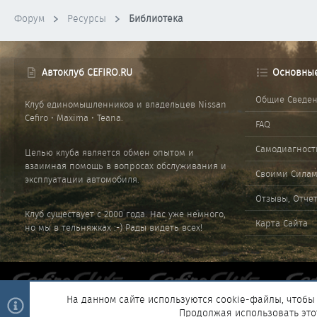
Форум
Ресурсы
Библиотека
Автоклуб CEFIRO.RU
Основны
Общие Сведе
Клуб единомышленников и владельцев Nissan
Cefiro • Maxima • Teana.
FAQ
Самодиагност
Целью клуба является обмен опытом и
взаимная помощь в вопросах обслуживания и
Своими Сила
эксплуатации автомобиля.
Отзывы, Отче
Клуб существует с 2000 года. Нас уже немного,
Карта Сайта
но мы в тельняжках :-) Рады видеть всех!
На данном сайте используются cookie-файлы, чтобы 
Продолжая использовать это
®
Community platform by XenForo
© 2010-2025 XenForo Ltd.
|
Style and 