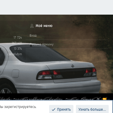
Моё меню
Вход
17 724
367 421
Письмо Админу
13 374
canalvbm
равила
Политика конфиденциальности
Помощь
Главная
R
S
Вы зарегистрируетесь.
S
Принять
Узнать больше....
Верх
Низ