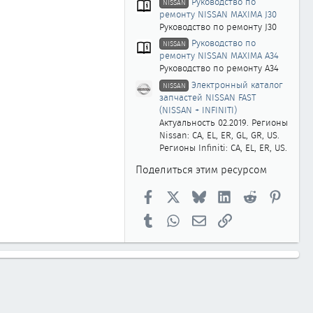
Руководство по
NISSAN
ремонту NISSAN MAXIMA J30
Руководство по ремонту J30
Руководство по
NISSAN
ремонту NISSAN MAXIMA A34
Руководство по ремонту A34
Электронный каталог
NISSAN
запчастей NISSAN FAST
(NISSAN + INFINITI)
Актуальность 02.2019. Регионы
Nissan: CA, EL, ER, GL, GR, US.
Регионы Infiniti: CA, EL, ER, US.
Поделиться этим ресурсом
Facebook
X
Bluesky
LinkedIn
Reddit
Pinter
Tumblr
WhatsApp
Электронная почта
Ссылка