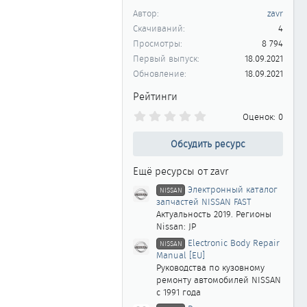
Автор
zavr
Скачиваний
4
Просмотры
8 794
Первый выпуск
18.09.2021
Обновление
18.09.2021
Рейтинги
0
Оценок: 0
.
0
Обсудить ресурс
0
з
в
Ещё ресурсы от zavr
ё
з
Электронный каталог
NISSAN
д
запчастей NISSAN FAST
Актуальность 2019. Регионы
Nissan: JP
Electronic Body Repair
NISSAN
Manual [EU]
Руководства по кузовному
ремонту автомобилей NISSAN
с 1991 года