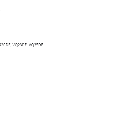
у
R20DE, VQ23DE, VQ35DE