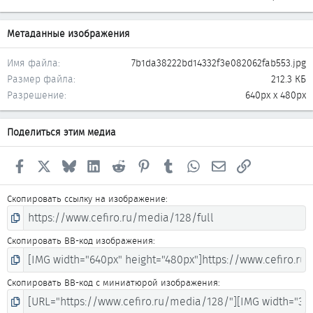
Метаданные изображения
Имя файла
7b1da38222bd14332f3e082062fab553.jpg
Размер файла
212.3 КБ
Разрешение
640px x 480px
Поделиться этим медиа
Facebook
X
Bluesky
LinkedIn
Reddit
Pinterest
Tumblr
WhatsApp
Электронная почта
Ссылка
Скопировать ссылку на изображение
Скопировать BB-код изображения
Скопировать BB-код с миниатюрой изображения