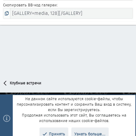
Скопировать BB-код галереи
Клубные встречи
На данном сайте используются cookie-файлы, чтобы
персонализировать контент и сохранить Ваш вход в систему,
Обратная связь
Условия и правила
если Вы зарегистрируетесь.
Политика конфиденциальности
Помощь
Главная
R
Продолжая использовать этот сайт, Вы соглашаетесь на
S
использование наших cookie-файлов.
S
®
Community platform by XenForo
© 2010-2025 XenForo Ltd.
|
Style and
Принять
Узнать больше....
®
add-ons by ThemeHouse
Перевод от Jumuro