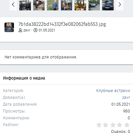
Н
В
а
п
з
е
а
р
7b1da38222bd14332f3e082062fab553.jpg
д
ё
д
zavr
01.05.2021
Нет комментариев для отображения.
Информация о медиа
Категория
Клубные встречи
Добавил(а)
zavr
Дата добавления
01.05.2021
Просмотры
980
Комментарии
0
0
Рейтинг
Оценок: 0