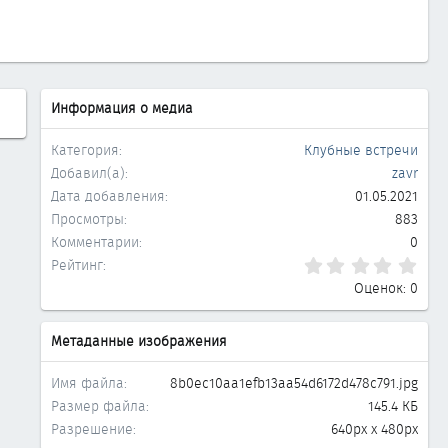
Информация о медиа
Категория
Клубные встречи
Добавил(а)
zavr
Дата добавления
01.05.2021
Просмотры
883
Комментарии
0
0.0
Рейтинг
Оценок: 0
Метаданные изображения
Имя файла
8b0ec10aa1efb13aa54d6172d478c791.jpg
Размер файла
145.4 КБ
Разрешение
640px x 480px