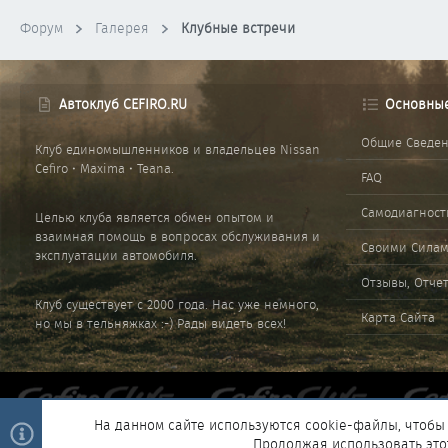
Форум
Галерея
Клубные встречи
Автоклуб CEFIRO.RU
Основны
Общие Сведе
Клуб единомышленников и владельцев Nissan
Cefiro • Maxima • Teana.
FAQ
Самодиагност
Целью клуба является обмен опытом и
взаимная помощь в вопросах обслуживания и
Своими Сила
эксплуатации автомобиля.
Отзывы, Отче
Клуб существует с 2000 года. Нас уже немного,
Карта Сайта
но мы в тельняжках :-) Рады видеть всех!
На данном сайте используются cookie-файлы, чтобы 
Продолжая использовать это
®
Community platform by XenForo
© 2010-2025 XenForo Ltd.
|
Style and 