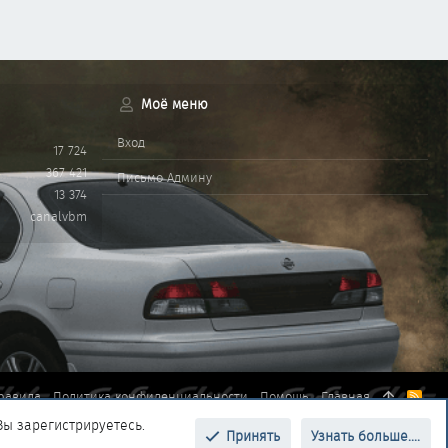
Моё меню
Вход
17 724
367 421
Письмо Админу
13 374
canalvbm
равила
Политика конфиденциальности
Помощь
Главная
R
S
Вы зарегистрируетесь.
S
Принять
Узнать больше....