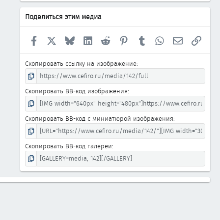
Поделиться этим медиа
Facebook
X
Bluesky
LinkedIn
Reddit
Pinterest
Tumblr
WhatsApp
Электронна
Ссыл
Скопировать ссылку на изображение
Скопировать BB-код изображения
Скопировать BB-код с миниатюрой изображения
Скопировать BB-код галереи