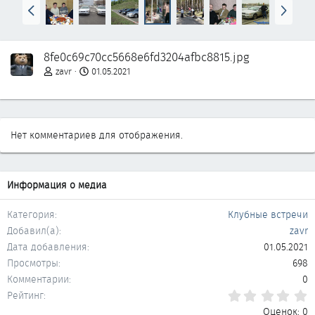
Н
В
а
п
з
е
а
р
8fe0c69c70cc5668e6fd3204afbc8815.jpg
д
ё
д
zavr
01.05.2021
Нет комментариев для отображения.
Информация о медиа
Категория
Клубные встречи
Добавил(а)
zavr
Дата добавления
01.05.2021
Просмотры
698
Комментарии
0
0
Рейтинг
Оценок: 0