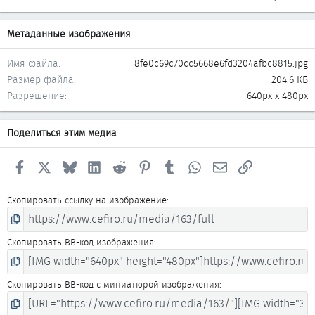
Метаданные изображения
Имя файла
8fe0c69c70cc5668e6fd3204afbc8815.jpg
Размер файла
204.6 КБ
Разрешение
640px x 480px
Поделиться этим медиа
Facebook
X
Bluesky
LinkedIn
Reddit
Pinterest
Tumblr
WhatsApp
Электронная почта
Ссылка
Скопировать ссылку на изображение
Скопировать BB-код изображения
Скопировать BB-код с миниатюрой изображения