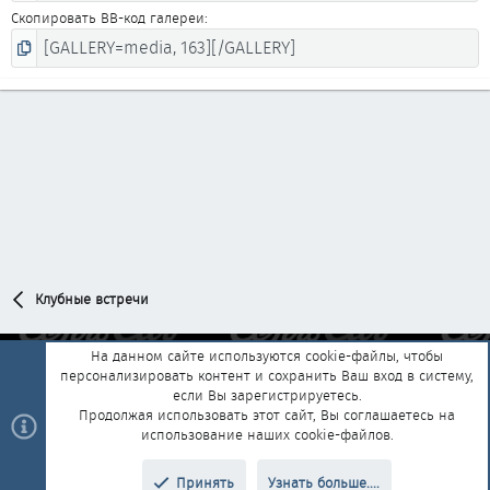
Скопировать BB-код галереи
Клубные встречи
На данном сайте используются cookie-файлы, чтобы
персонализировать контент и сохранить Ваш вход в систему,
Обратная связь
Условия и правила
если Вы зарегистрируетесь.
Политика конфиденциальности
Помощь
Главная
R
Продолжая использовать этот сайт, Вы соглашаетесь на
S
использование наших cookie-файлов.
S
®
Community platform by XenForo
© 2010-2025 XenForo Ltd.
|
Style and
Принять
Узнать больше....
®
add-ons by ThemeHouse
Перевод от Jumuro