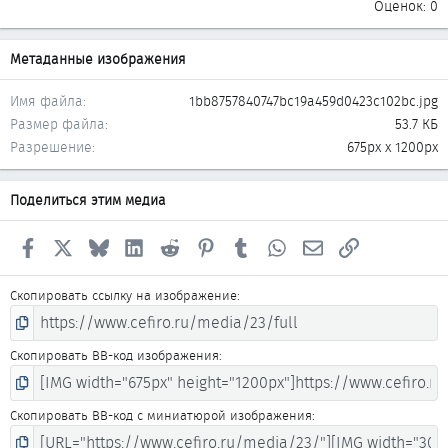
Оценок: 0
Метаданные изображения
Имя файла
1bb8757840747bc19a459d0423c102bc.jpg
Размер файла
53.7 КБ
Разрешение
675px x 1200px
Поделиться этим медиа
Facebook
X
Bluesky
LinkedIn
Reddit
Pinterest
Tumblr
WhatsApp
Электронная почта
Ссылка
Скопировать ссылку на изображение
Скопировать BB-код изображения
Скопировать BB-код с миниатюрой изображения