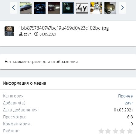
Н
В
а
п
з
е
а
р
1bb8757840747bc19a459d0423c102bc.jpg
д
ё
д
zavr
01.05.2021
Нет комментариев для отображения.
Информация о медиа
Категория
Прочее
Добавил(а)
zavr
Дата добавления
01.05.2021
Просмотры
613
Комментарии
0
0
Рейтинг