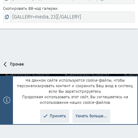
Скопировать BB-код галереи
Прочее
На данном сайте используются cookie-файлы, чтобы
персонализировать контент и сохранить Ваш вход в систему,
Обратная связь
Условия и правила
если Вы зарегистрируетесь.
Политика конфиденциальности
Помощь
Главная
R
Продолжая использовать этот сайт, Вы соглашаетесь на
S
использование наших cookie-файлов.
S
®
Community platform by XenForo
© 2010-2025 XenForo Ltd.
|
Style and
Принять
Узнать больше....
®
add-ons by ThemeHouse
Перевод от Jumuro
Верх
Низ