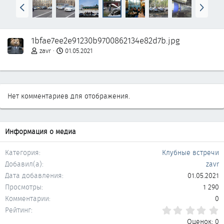
Н
В
а
п
з
е
а
р
1bfae7ee2e91230b9700862134e82d7b.jpg
д
ё
д
zavr
01.05.2021
Нет комментариев для отображения.
Информация о медиа
Категория
Клубные встречи
Добавил(а)
zavr
Дата добавления
01.05.2021
Просмотры
1 290
Комментарии
0
0
Рейтинг
Оценок: 0