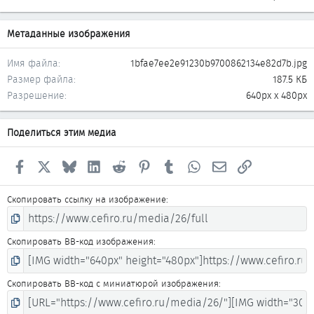
Метаданные изображения
Имя файла
1bfae7ee2e91230b9700862134e82d7b.jpg
Размер файла
187.5 КБ
Разрешение
640px x 480px
Поделиться этим медиа
Facebook
X
Bluesky
LinkedIn
Reddit
Pinterest
Tumblr
WhatsApp
Электронная почта
Ссылка
Скопировать ссылку на изображение
Скопировать BB-код изображения
Скопировать BB-код с миниатюрой изображения