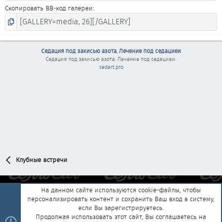
Скопировать BB-код галереи
Седация под закисью азота. Лечение под седациеи
Седация под закисью азота. Лечение под седациеи
.
sedart.pro
Клубные встречи
На данном сайте используются cookie-файлы, чтобы
Обратная связь
Условия и правила
персонализировать контент и сохранить Ваш вход в систему,
если Вы зарегистрируетесь.
Политика конфиденциальности
Помощь
Главная
R
Продолжая использовать этот сайт, Вы соглашаетесь на
S