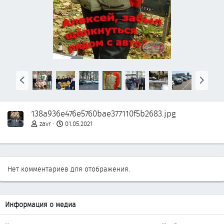
Н
В
а
п
з
е
а
р
138a936e476e5760bae377110f5b2683.jpg
д
ё
д
zavr
01.05.2021
Нет комментариев для отображения.
Информация о медиа