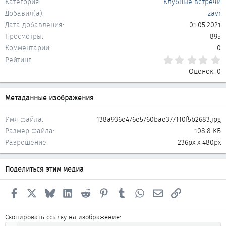
Категория
Клубные встречи
Добавил(а)
zavr
Дата добавления
01.05.2021
Просмотры
895
Комментарии
0
0
Рейтинг
Оценок: 0
Метаданные изображения
Имя файла
138a936e476e5760bae377110f5b2683.jpg
Размер файла
108.8 КБ
Разрешение
236px x 480px
Поделиться этим медиа
Facebook
X
Bluesky
LinkedIn
Reddit
Pinterest
Tumblr
WhatsApp
Электронная почта
Ссылка
Скопировать ссылку на изображение