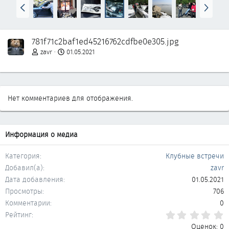
Н
В
а
п
з
е
а
р
781f71c2baf1ed45216762cdfbe0e305.jpg
д
ё
д
zavr
01.05.2021
Нет комментариев для отображения.
Информация о медиа
Категория
Клубные встречи
Добавил(а)
zavr
Дата добавления
01.05.2021
Просмотры
706
Комментарии
0
0
Рейтинг
Оценок: 0