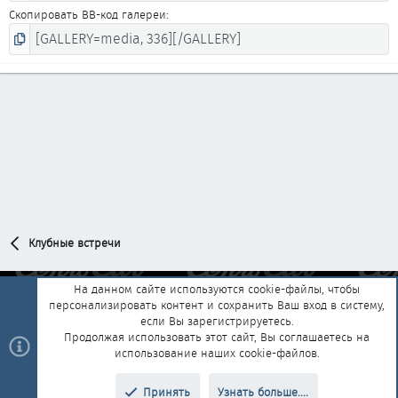
Скопировать BB-код галереи
Клубные встречи
На данном сайте используются cookie-файлы, чтобы
персонализировать контент и сохранить Ваш вход в систему,
Обратная связь
Условия и правила
если Вы зарегистрируетесь.
Политика конфиденциальности
Помощь
Главная
R
Продолжая использовать этот сайт, Вы соглашаетесь на
S
использование наших cookie-файлов.
S
®
Community platform by XenForo
© 2010-2025 XenForo Ltd.
|
Style and
Принять
Узнать больше....
®
add-ons by ThemeHouse
Перевод от Jumuro