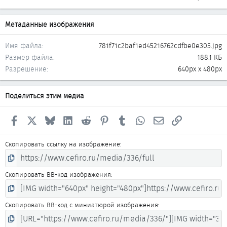
Метаданные изображения
Имя файла
781f71c2baf1ed45216762cdfbe0e305.jpg
Размер файла
188.1 КБ
Разрешение
640px x 480px
Поделиться этим медиа
Facebook
X
Bluesky
LinkedIn
Reddit
Pinterest
Tumblr
WhatsApp
Электронная почта
Ссылка
Скопировать ссылку на изображение
Скопировать BB-код изображения
Скопировать BB-код с миниатюрой изображения