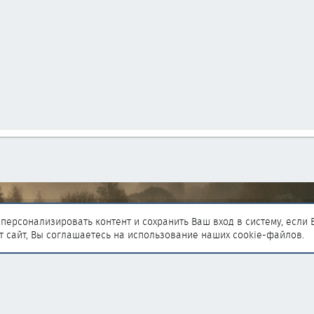
е ссылки
Статистика форума
персонализировать контент и сохранить Ваш вход в систему, если 
т сайт, Вы соглашаетесь на использование наших cookie-файлов.
ния
Темы
Сообщения
Пользователи
ика
Новый пользователь
ми