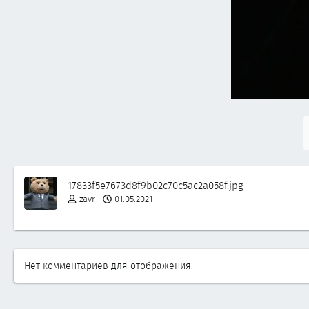
17833f5e7673d8f9b02c70c5ac2a058f.jpg
zavr
01.05.2021
Нет комментариев для отображения.