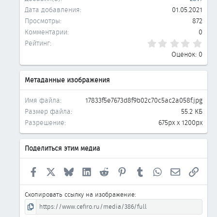
Дата добавления
01.05.2021
Просмотры
872
Комментарии
0
0.0
Рейтинг
Оценок: 0
Метаданные изображения
Имя файла
17833f5e7673d8f9b02c70c5ac2a058f.jpg
Размер файла
55.2 КБ
Разрешение
675px x 1200px
Поделиться этим медиа
Facebook
X
Bluesky
LinkedIn
Reddit
Pinterest
Tumblr
WhatsApp
Электронна
Ссыл
Скопировать ссылку на изображение