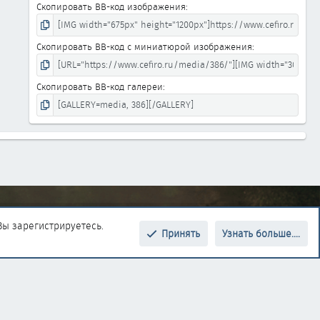
Скопировать BB-код изображения
Скопировать BB-код с миниатюрой изображения
Скопировать BB-код галереи
Моё меню
Вы зарегистрируетесь.
Принять
Узнать больше....
Верх
Низ
Вход
17 724
367 421
Письмо Админу
13 374
canalvbm