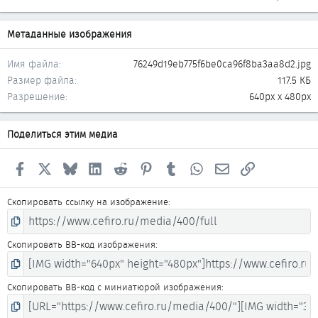
Метаданные изображения
Имя файла
76249d19eb775f6be0ca96f8ba3aa8d2.jpg
Размер файла
117.5 КБ
Разрешение
640px x 480px
Поделиться этим медиа
Facebook
X
Bluesky
LinkedIn
Reddit
Pinterest
Tumblr
WhatsApp
Электронная почта
Ссылка
Скопировать ссылку на изображение
Скопировать BB-код изображения
Скопировать BB-код с миниатюрой изображения