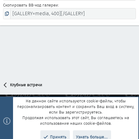
Скопировать BB-код галереи
Клубные встречи
На данном сайте используются cookie-файлы, чтобы
персонализировать контент и сохранить Ваш вход в систему,
Обратная связь
Условия и правила
если Вы зарегистрируетесь.
Политика конфиденциальности
Помощь
Главная
R
Продолжая использовать этот сайт, Вы соглашаетесь на
S
использование наших cookie-файлов.
S
®
Community platform by XenForo
© 2010-2025 XenForo Ltd.
|
Style and
Принять
Узнать больше....
®
add-ons by ThemeHouse
Перевод от Jumuro