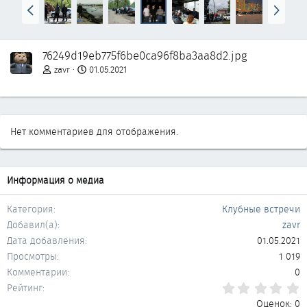
Н
В
а
п
з
е
а
р
76249d19eb775f6be0ca96f8ba3aa8d2.jpg
д
ё
д
zavr
01.05.2021
Нет комментариев для отображения.
Информация о медиа
Категория
Клубные встречи
Добавил(а)
zavr
Дата добавления
01.05.2021
Просмотры
1 019
Комментарии
0
0
Рейтинг
Оценок: 0