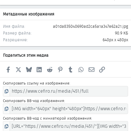
Метаданные изображения
Имя файла
a01da835040690ad2ca5a1a347e62a21.jpg
Размер файла
90.9 КБ
Разрешение
640px x 480px
Поделиться этим медиа
Facebook
X
Bluesky
LinkedIn
Reddit
Pinterest
Tumblr
WhatsApp
Электронная почта
Ссылка
Скопировать ссылку на изображение
Скопировать BB-код изображения
Скопировать BB-код с миниатюрой изображения