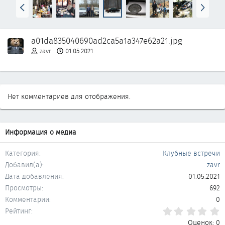
Н
В
а
п
з
е
а
р
a01da835040690ad2ca5a1a347e62a21.jpg
д
ё
д
zavr
01.05.2021
Нет комментариев для отображения.
Информация о медиа
Категория
Клубные встречи
Добавил(а)
zavr
Дата добавления
01.05.2021
Просмотры
692
Комментарии
0
0
Рейтинг
Оценок: 0