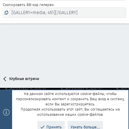
Скопировать BB-код галереи
Клубные встречи
На данном сайте используются cookie-файлы, чтобы
персонализировать контент и сохранить Ваш вход в систему,
Обратная связь
Условия и правила
если Вы зарегистрируетесь.
Политика конфиденциальности
Помощь
Главная
R
Продолжая использовать этот сайт, Вы соглашаетесь на
S
использование наших cookie-файлов.
S
®
Community platform by XenForo
© 2010-2025 XenForo Ltd.
|
Style and
Принять
Узнать больше....
®
add-ons by ThemeHouse
Перевод от Jumuro