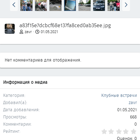
Н
В
а
п
з
е
а
р
a83f15e7dcbcf68e137fa8ced0ab35ee.jpg
д
ё
д
zavr
01.05.2021
Нет комментариев для отображения.
Информация о медиа
Категория
Клубные встречи
Добавил(а)
zavr
Дата добавления
01.05.2021
Просмотры
668
Комментарии
0
0
Рейтинг
Оценок: 0