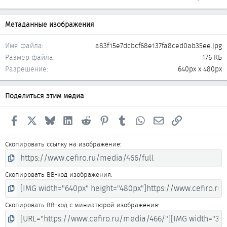
Метаданные изображения
Имя файла
a83f15e7dcbcf68e137fa8ced0ab35ee.jpg
Размер файла
176 КБ
Разрешение
640px x 480px
Поделиться этим медиа
Facebook
X
Bluesky
LinkedIn
Reddit
Pinterest
Tumblr
WhatsApp
Электронная почта
Ссылка
Скопировать ссылку на изображение
Скопировать BB-код изображения
Скопировать BB-код с миниатюрой изображения