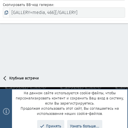
Скопировать BB-код галереи
Клубные встречи
На данном сайте используются cookie-файлы, чтобы
персонализировать контент и сохранить Ваш вход в систему,
Обратная связь
Условия и правила
если Вы зарегистрируетесь.
Политика конфиденциальности
Помощь
Главная
R
Продолжая использовать этот сайт, Вы соглашаетесь на
S
использование наших cookie-файлов.
S
®
Community platform by XenForo
© 2010-2025 XenForo Ltd.
|
Style and
Принять
Узнать больше....
®
add-ons by ThemeHouse
Перевод от Jumuro