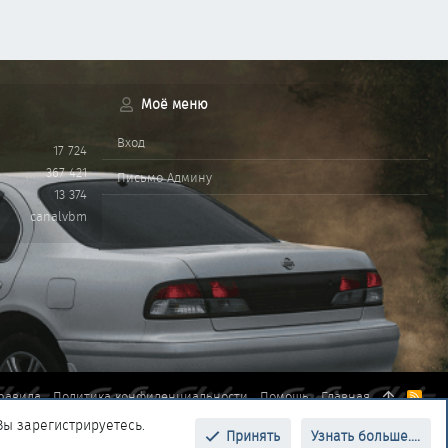
Моё меню
Вход
17 724
367 421
Письмо Админу
13 374
canalvbm
равила
Политика конфиденциальности
Помощь
Главная
R
S
Вы зарегистрируетесь.
S
Принять
Узнать больше....