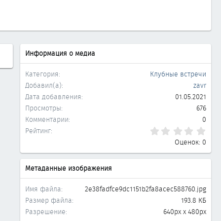
Информация о медиа
Категория
Клубные встречи
Добавил(а)
zavr
Дата добавления
01.05.2021
Просмотры
676
Комментарии
0
0.0
Рейтинг
Оценок: 0
Метаданные изображения
Имя файла
2e38fadfce9dc1151b2fa8acec588760.jpg
Размер файла
193.8 КБ
Разрешение
640px x 480px