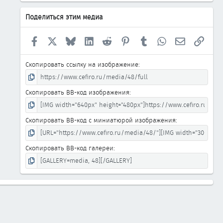
Поделиться этим медиа
Facebook
X
Bluesky
LinkedIn
Reddit
Pinterest
Tumblr
WhatsApp
Электронна
Ссыл
Скопировать ссылку на изображение
Скопировать BB-код изображения
Скопировать BB-код с миниатюрой изображения
Скопировать BB-код галереи