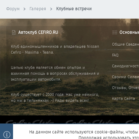
Форум
Галерея
Клубные встречи
Автоклуб CEFIRO.RU
Основны
Общие Сведе
Клуб единомышленников и владельцев Nissan
Cefiro • Maxima • Teana.
FAQ
Самодиагност
Целью клуба является обмен опытом и
взаимная помощь в вопросах обслуживания и
Своими Сила
эксплуатации автомобиля.
Отзывы, Отче
Клуб существует с 2000 года. Нас уже немного,
Карта Сайта
но мы в тельняжках :-) Рады видеть всех!
На данном сайте используются cookie-файлы, чтобы 
Продолжая использовать это
®
Community platform by XenForo
© 2010-2025 XenForo Ltd.
|
Style and 