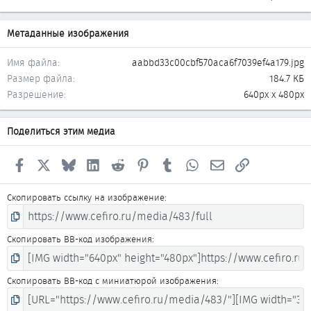
Метаданные изображения
Имя файла
aabbd33c00cbf570aca6f7039ef4a179.jpg
Размер файла
184.7 КБ
Разрешение
640px x 480px
Поделиться этим медиа
Facebook
X
Bluesky
LinkedIn
Reddit
Pinterest
Tumblr
WhatsApp
Электронная почта
Ссылка
Скопировать ссылку на изображение
Скопировать BB-код изображения
Скопировать BB-код с миниатюрой изображения