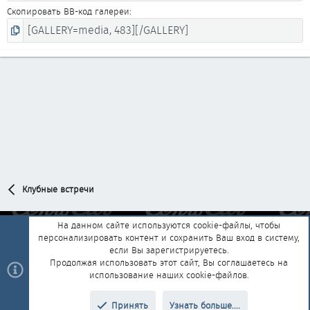
Скопировать BB-код галереи
Клубные встречи
На данном сайте используются cookie-файлы, чтобы
персонализировать контент и сохранить Ваш вход в систему,
Обратная связь
Условия и правила
если Вы зарегистрируетесь.
Политика конфиденциальности
Помощь
Главная
R
Продолжая использовать этот сайт, Вы соглашаетесь на
S
использование наших cookie-файлов.
S
®
Community platform by XenForo
© 2010-2025 XenForo Ltd.
|
Style and
Принять
Узнать больше....
®
add-ons by ThemeHouse
Перевод от Jumuro