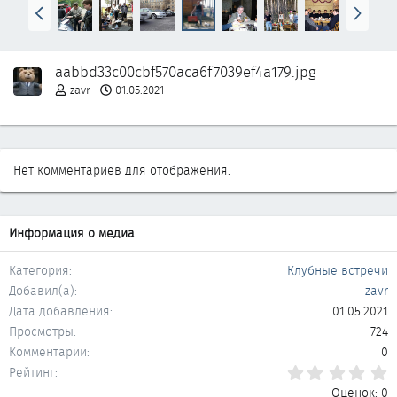
Н
В
а
п
з
е
а
р
aabbd33c00cbf570aca6f7039ef4a179.jpg
д
ё
д
zavr
01.05.2021
Нет комментариев для отображения.
Информация о медиа
Категория
Клубные встречи
Добавил(а)
zavr
Дата добавления
01.05.2021
Просмотры
724
Комментарии
0
0
Рейтинг
Оценок: 0