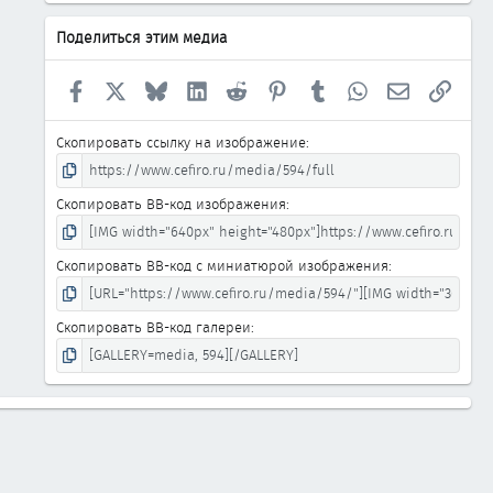
Поделиться этим медиа
Facebook
X
Bluesky
LinkedIn
Reddit
Pinterest
Tumblr
WhatsApp
Электронна
Ссыл
Скопировать ссылку на изображение
Скопировать BB-код изображения
Скопировать BB-код с миниатюрой изображения
Скопировать BB-код галереи