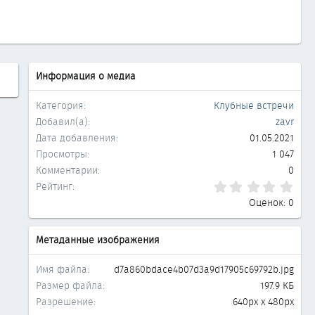
Информация о медиа
Категория
Клубные встречи
Добавил(а)
zavr
Дата добавления
01.05.2021
Просмотры
1 047
Комментарии
0
0.0
Рейтинг
Оценок: 0
Метаданные изображения
Имя файла
d7a860bdace4b07d3a9d17905c69792b.jpg
Размер файла
197.9 КБ
Разрешение
640px x 480px