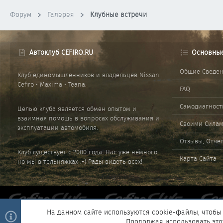
Форум
Галерея
Клубные встречи
Автоклуб CEFIRO.RU
Основны
Общие Сведе
Клуб единомышленников и владельцев Nissan
Cefiro • Maxima • Teana.
FAQ
Самодиагност
Целью клуба является обмен опытом и
взаимная помощь в вопросах обслуживания и
Своими Сила
эксплуатации автомобиля.
Отзывы, Отче
Клуб существует с 2000 года. Нас уже немного,
Карта Сайта
но мы в тельняжках :-) Рады видеть всех!
На данном сайте используются cookie-файлы, чтобы 
Продолжая использовать это
®
Community platform by XenForo
© 2010-2025 XenForo Ltd.
|
Style and 