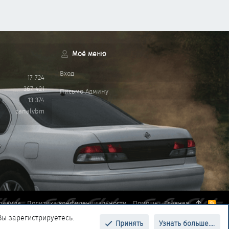
Моё меню
Вход
17 724
367 421
Письмо Админу
13 374
canalvbm
равила
Политика конфиденциальности
Помощь
Главная
R
S
Вы зарегистрируетесь.
S
Принять
Узнать больше....