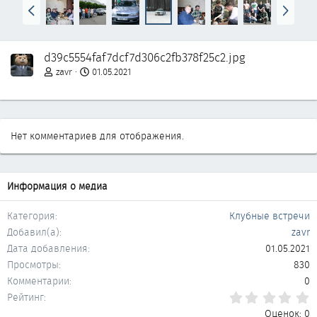
Н
В
а
п
з
е
а
р
d39c5554faf7dcf7d306c2fb378f25c2.jpg
д
ё
д
zavr
01.05.2021
Нет комментариев для отображения.
Информация о медиа
Категория
Клубные встречи
Добавил(а)
zavr
Дата добавления
01.05.2021
Просмотры
830
Комментарии
0
0
Рейтинг
Оценок: 0