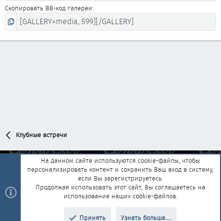
Скопировать BB-код галереи
Клубные встречи
На данном сайте используются cookie-файлы, чтобы
персонализировать контент и сохранить Ваш вход в систему,
Обратная связь
Условия и правила
если Вы зарегистрируетесь.
Политика конфиденциальности
Помощь
Главная
R
Продолжая использовать этот сайт, Вы соглашаетесь на
S
использование наших cookie-файлов.
S
®
Community platform by XenForo
© 2010-2025 XenForo Ltd.
|
Style and
Принять
Узнать больше....
®
add-ons by ThemeHouse
Перевод от Jumuro