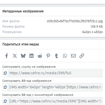
Метаданные изображения
Имя файла
d39c5554faf7dcf7d306c2fb378f25c2.jpg
Размер файла
108.9 КБ
Разрешение
640px x 480px
Поделиться этим медиа
Facebook
X
Bluesky
LinkedIn
Reddit
Pinterest
Tumblr
WhatsApp
Электронная почта
Ссылка
Скопировать ссылку на изображение
Скопировать BB-код изображения
Скопировать BB-код с миниатюрой изображения