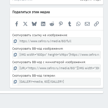
Поделиться этим медиа
Facebook
X
Bluesky
LinkedIn
Reddit
Pinterest
Tumblr
WhatsApp
Электронна
Ссыл
Скопировать ссылку на изображение
Скопировать BB-код изображения
Скопировать BB-код с миниатюрой изображения
Скопировать BB-код галереи