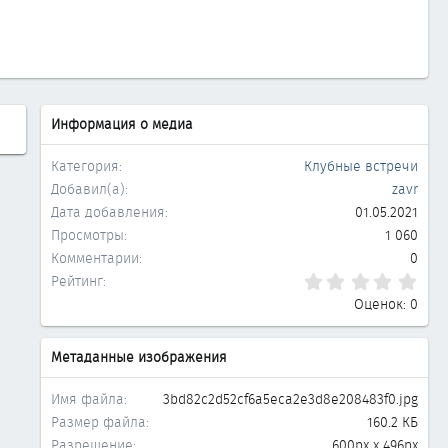
д
Информация о медиа
Категория
Клубные встречи
Добавил(а)
zavr
Дата добавления
01.05.2021
Просмотры
1 060
Комментарии
0
0.0
Рейтинг
Оценок: 0
Метаданные изображения
Имя файла
3bd82c2d52cf6a5eca2e3d8e208483f0.jpg
Размер файла
160.2 КБ
Разрешение
600px x 496px