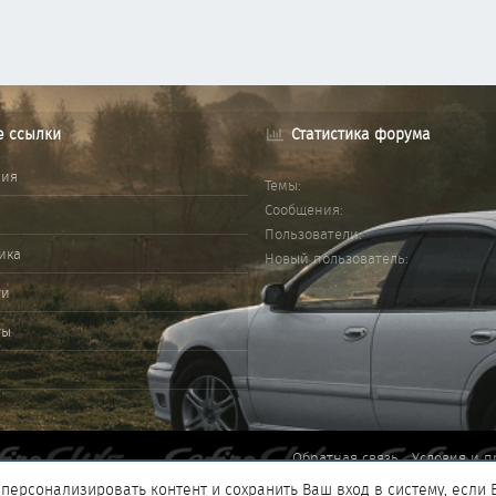
е ссылки
Статистика форума
ния
Темы
Сообщения
Пользователи
ика
Новый пользователь
ми
ты
Обратная связь
Условия и п
персонализировать контент и сохранить Ваш вход в систему, если 