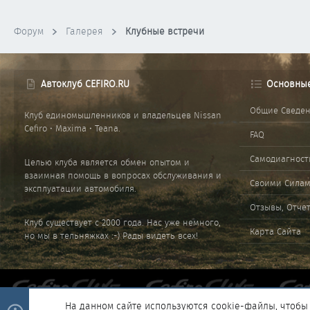
Форум
Галерея
Клубные встречи
Автоклуб CEFIRO.RU
Основны
Общие Сведе
Клуб единомышленников и владельцев Nissan
Cefiro • Maxima • Teana.
FAQ
Самодиагност
Целью клуба является обмен опытом и
взаимная помощь в вопросах обслуживания и
Своими Сила
эксплуатации автомобиля.
Отзывы, Отче
Клуб существует с 2000 года. Нас уже немного,
Карта Сайта
но мы в тельняжках :-) Рады видеть всех!
На данном сайте используются cookie-файлы, чтобы 