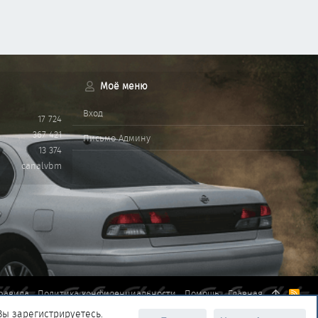
Моё меню
Вход
17 724
367 421
Письмо Админу
13 374
canalvbm
равила
Политика конфиденциальности
Помощь
Главная
R
S
Вы зарегистрируетесь.
S