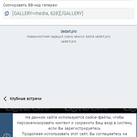
Скопировать BB-код галереи
Sedart.pro
поверхностная седация смесь закиси азота
sedart.pro
.
sedart.pro
Клубные встречи
На данном сайте используются cookie-файлы, чтобы
Обратная связь
Условия и правила
персонализировать контент и сохранить Ваш вход в систему,
если Вы зарегистрируетесь.
Политика конфиденциальности
Помощь
Главная
R
Продолжая использовать этот сайт, Вы соглашаетесь на
S