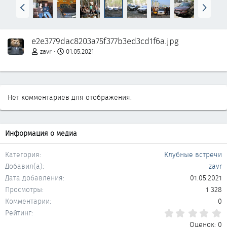
Н
В
а
п
з
е
а
р
e2e3779dac8203a75f377b3ed3cd1f6a.jpg
д
ё
д
zavr
01.05.2021
Нет комментариев для отображения.
Информация о медиа
Категория
Клубные встречи
Добавил(а)
zavr
Дата добавления
01.05.2021
Просмотры
1 328
Комментарии
0
0
Рейтинг
Оценок: 0