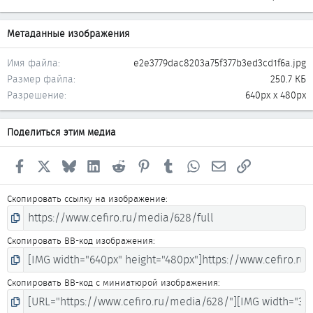
Метаданные изображения
Имя файла
e2e3779dac8203a75f377b3ed3cd1f6a.jpg
Размер файла
250.7 КБ
Разрешение
640px x 480px
Поделиться этим медиа
Facebook
X
Bluesky
LinkedIn
Reddit
Pinterest
Tumblr
WhatsApp
Электронная почта
Ссылка
Скопировать ссылку на изображение
Скопировать BB-код изображения
Скопировать BB-код с миниатюрой изображения