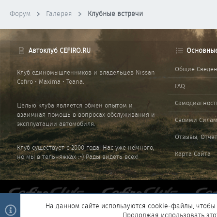
Форум
Галерея
Клубные встречи
Автоклуб CEFIRO.RU
Основны
Общие Сведе
Клуб единомышленников и владельцев Nissan
Cefiro • Maxima • Teana.
FAQ
Самодиагност
Целью клуба является обмен опытом и
взаимная помощь в вопросах обслуживания и
Своими Сила
эксплуатации автомобиля.
Отзывы, Отче
Клуб существует с 2000 года. Нас уже немного,
Карта Сайта
но мы в тельняжках :-) Рады видеть всех!
На данном сайте используются cookie-файлы, чтобы 
Продолжая использовать это
®
Community platform by XenForo
© 2010-2025 XenForo Ltd.
|
Style and 