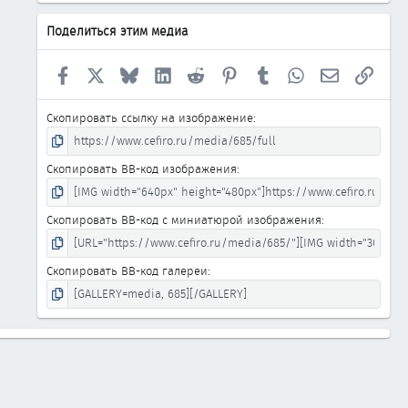
Поделиться этим медиа
Facebook
X
Bluesky
LinkedIn
Reddit
Pinterest
Tumblr
WhatsApp
Электронна
Ссыл
Скопировать ссылку на изображение
Скопировать BB-код изображения
Скопировать BB-код с миниатюрой изображения
Скопировать BB-код галереи