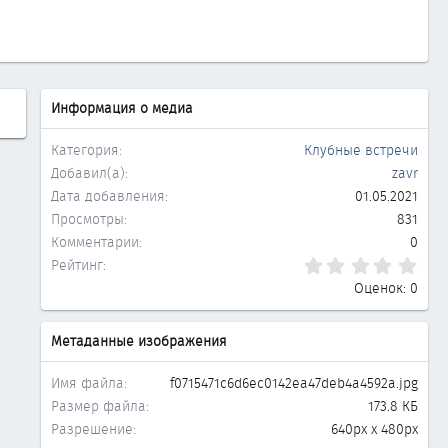
Информация о медиа
Категория
Клубные встречи
Добавил(а)
zavr
Дата добавления
01.05.2021
Просмотры
831
Комментарии
0
0.0
Рейтинг
Оценок: 0
Метаданные изображения
Имя файла
f0715471c6d6ec0142ea47deb4a4592a.jpg
Размер файла
173.8 КБ
Разрешение
640px x 480px