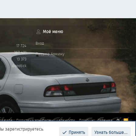
Моё меню
Вход
17 724
367 421
Письмо Админу
13 373
doostick
равила
Политика конфиденциальности
Помощь
Главная
R
S
Вы зарегистрируетесь.
S
Принять
Узнать больше....