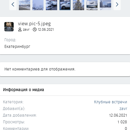
Н
В
а
п
з
е
а
р
view.pic-5.jpeg
д
ё
д
zavr
12.06.2021
Город
Екатеринбург
Нет комментариев для отображения.
Информация о медиа
Категория
Клубные встречи
Добавил(а)
zavr
Дата добавления
12.06.2021
Просмотры
1 028
Комментарии
0