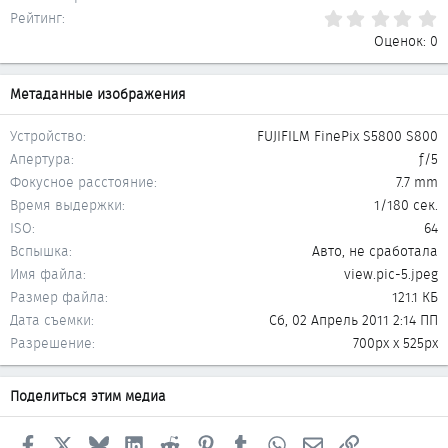
0
Рейтинг
Оценок: 0
Метаданные изображения
Устройство
FUJIFILM FinePix S5800 S800
Апертура
ƒ/5
Фокусное расстояние
7.7 mm
Время выдержки
1/180 сек.
ISO
64
Вспышка
Авто, не сработала
Имя файла
view.pic-5.jpeg
Размер файла
121.1 КБ
Дата съемки
Сб, 02 Апрель 2011 2:14 ПП
Разрешение
700px x 525px
Поделиться этим медиа
Facebook
X
Bluesky
LinkedIn
Reddit
Pinterest
Tumblr
WhatsApp
Электронная почта
Ссылка